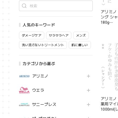
アリミノ
ング シ
180g--
人気のキーワード
ダメージケア
サラサラヘア
メンズ
洗い流さないトリートメント
肌に優しい
カテゴリから選ぶ
アリミノ
ウエラ
アリミノ
薬用マイ
サニープレス
1000ml