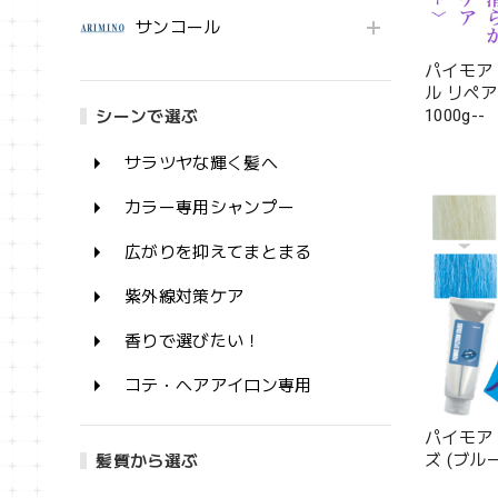
サンコール
パイモア
ル リペ
1000g--
シーンで選ぶ
サラツヤな輝く髪へ
カラー専用シャンプー
広がりを抑えてまとまる
紫外線対策ケア
香りで選びたい！
コテ・ヘアアイロン専用
パイモア
ズ (ブルー)
髪質から選ぶ