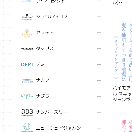
ザ･プロダクト
ル)--
シュワルツコフ
セフティ
タマリス
デミ
ナカノ
パイモア
ル スキ
ナプラ
シャンプー 
ナンバースリー
ニューウェイジャパン