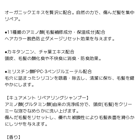
オーガニックエキスを贅沢に配合。自然の力で、傷んだ髪を集中
リペア。
●11種類のアミノ酸(毛髪補修成分・保湿成分)配合
ヘアカラー脱色防止ダメージリセット効果を与えます。
●カキタンニン、チャ葉エキス配合
頭皮、毛髪の酸化臭や不快臭に消臭・防臭効果。
●ミリスチン酸PPC-3ベンジルエーテル配合
毛穴に詰まったシリコンを吸着・除去し、清潔に保ち、毛髪を健
やかにします。
【キュアメント リペアリングシャンプー】
アミノ酸(グルタミン酸)由来の洗浄成分で、頭皮(毛髪)をクリー
ミーな泡でなめらかに洗い上げます。
傷んだ毛髪をリセットし、優れた被膜性により毛髪表面を滑らか
にしツヤを与えます。
【香り】