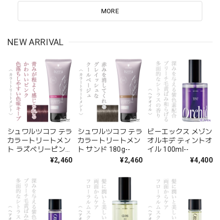
な原因は、空気中の水分が髪内部の水分バランスを崩
して...
MORE
NEW ARRIVAL
シュワルツコフ テラ
シュワルツコフ テラ
ビーエックス メゾン
カラートリートメン
カラートリートメン
オルキデ ティントオ
ト ラズベリーピンク
ト サンド 180g--
イル 100ml--
180g--
¥2,460
¥2,460
¥4,400