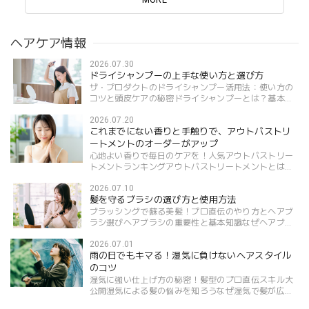
ヘアケア情報
2026.07.30
ドライシャンプーの上手な使い方と選び方
ザ・プロダクトのドライシャンプー活用法：使い方の
コツと頭皮ケアの秘密ドライシャンプーとは？基本知
識を押さえようドライシャンプーの定義と主な効果ド
2026.07.20
ライシャンプーとは、水を使わずに髪や頭皮をリフレ
これまでにない香りと手触りで、アウトバストリ
ッシ...
ートメントのオーダーがアップ
心地よい香りで毎日のケアを！人気アウトバストリー
トメントランキングアウトバストリートメントとは？
アウトバストリートメントの基本的な役割アウトバス
2026.07.10
トリートメントは、シャンプー後に使用する洗い流さ
髪を守るブラシの選び方と使用方法
ない...
ブラッシングで蘇る美髪！プロ直伝のやり方とヘアブ
ラシ選びヘアブラシの重要性と基本知識なぜヘアブラ
シが髪に影響するのかヘアブラシは、髪と頭皮を健や
2026.07.01
かに保つために欠かせないアイテムです。実は、ブラ
雨の日でもキマる！湿気に負けないヘアスタイル
ッシ...
のコツ
湿気に強い仕上げ方の秘密！髪型のプロ直伝スキル大
公開湿気による髪の悩みを知ろうなぜ湿気で髪が広が
るのか？メカニズムを解説湿気によって髪が広がる主