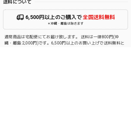
送料について
6,500円以上のご購入で
全国送料無料
＊沖縄・離島は除きます
通常商品は宅配便にてお届け致します。 送料は一律800円(沖
縄・離島:2,000円)です。6,500円以上のお買い上げで送料無料と
なります。
送料について
お支払い方法について
次の方法がご利用頂けます。
あと払い（Pay ID）
クレジットカード
キャリア決済
コンビニ決済・Pay-easy
Amazon Pay
PayPal
後払い決済
お支払い方法について