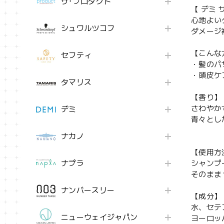
ザ･プロダクト
【 デミ 
心地よい
シュワルツコフ
ダメージ
【こんな
セフティ
・髪のパ
・頭皮ケ
タマリス
【香り】
さわやか
デミ
青々とし
ナカノ
【使用方
ナプラ
シャンプ
そのまま
ナンバースリー
【成分】
水、セテ
ニューウェイジャパン
ヨーロッ