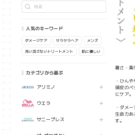
人気のキーワード
ダメージケア
サラサラヘア
メンズ
洗い流さないトリートメント
肌に優しい
暑さ・紫
カテゴリから選ぶ
・ひんや
アリミノ
頭皮のベ
にケア。
ウエラ
・ダメー
生命力あ
サニープレス
す。