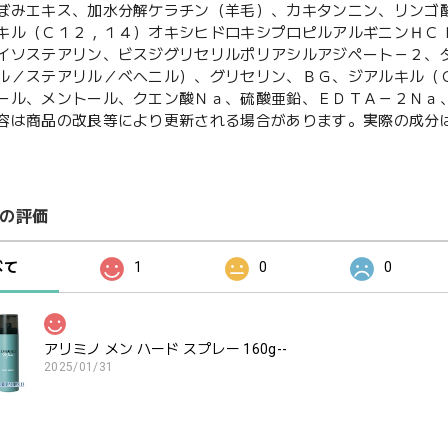
ぼみエキス、加水分解ケラチン（羊毛）、カキタンニン、リンゴ
キル（Ｃ１２，１４）オキシヒドロキシプロピルアルギニンＨＣ
イソステアリン、ビスジグリセリルポリアシルアジペート－２、
ル／ステアリル／ベヘニル）、グリセリン、ＢＧ、ジアルキル（
ール、メントール、クエン酸Ｎａ、硫酸亜鉛、ＥＤＴＡ－２Ｎａ
容は商品の改良等により更新される場合があります。実際の成分
の評価
べて
1
0
0
アリミノ メン ハード スプレー 160g--
2025/01/31