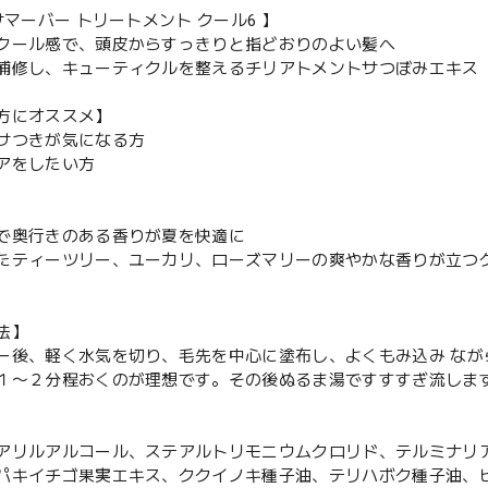
サマーバー トリートメント クール6 】
クール感で、頭皮からすっきりと指どおりのよい髪へ
補修し、キューティクルを整えるチリアトメントサつぼみエキス
方にオススメ】
サつきが気になる方
アをしたい方
で奥行きのある香りが夏を快適に
たティーツリー、ユーカリ、ローズマリーの爽やかな香りが立つ
法】
ー後、軽く水気を切り、毛先を中心に塗布し、よくもみ込み なが
１〜２分程おくのが理想です。その後ぬるま湯ですすすぎ流しま
アリルアルコール、ステアルトリモニウムクロリド、テルミナリ
パキイチゴ果実エキス、ククイノキ種子油、テリハボク種子油、