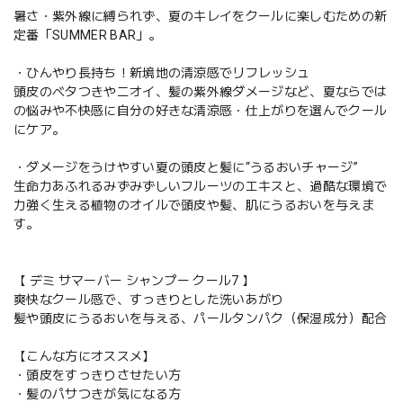
暑さ・紫外線に縛られず、夏のキレイをクールに楽しむための新
定番「SUMMER BAR」。
・ひんやり長持ち！新境地の清涼感でリフレッシュ
頭皮のベタつきやニオイ、髪の紫外線ダメージなど、夏ならでは
の悩みや不快感に自分の好きな清涼感・仕上がりを選んでクール
にケア。
・ダメージをうけやすい夏の頭皮と髪に“うるおいチャージ”
生命力あふれるみずみずしいフルーツのエキスと、過酷な環境で
力強く生える植物のオイルで頭皮や髪、肌にうるおいを与えま
す。
【 デミ サマーバー シャンプー クール7 】
爽快なクール感で、すっきりとした洗いあがり
髪や頭皮にうるおいを与える、パールタンパク（保湿成分）配合
【こんな方にオススメ】
・頭皮をすっきりさせたい方
・髪のパサつきが気になる方