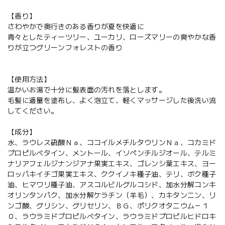
【香り】
さわやかで奥行きのある香りが夏を快適に
青々としたティーツリー、ユーカリ、ローズマリーの爽やかな香
りが立つグリーンフォレストの香り
【使用方法】
温かいお湯で十分に髪表面の汚れを落とします。
毛髪に適量を塗布し、よく泡立て、軽くマッサージした後洗い流
してください。
【成分】
水、ラウレス硫酸Ｎａ、ココイルメチルタウリンＮａ、コカミド
プロピルベタイン、メントール、イソペンチルジオール、テルミ
ナリアフェルジナンジアナ果実エキス、ゴレンシ葉エキス、ヨー
ロッパキイチゴ果実エキス、ククイノキ種子油、テリ、ボク種子
油、ヒマワリ種子油、アスコルビルグルコシド、加水分解コンキ
オリンタンパク、加水分解ケラチン（羊毛）、カキタンニン、リ
ンゴ酸、グリシン、グリセリン、ＢＧ、ポリクオタニウム－１
０、ラウラミドプロピルベタイン、ラウラミドプロピルヒドロキ