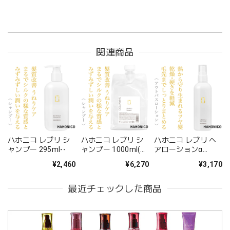
関連商品
ハホニコ レブリ シ
ハホニコ レブリ シ
ハホニコ レブリ へ
ャンプー 295ml--
ャンプー 1000ml(レ
アローションα
フィル)--
240ml--
¥2,460
¥6,270
¥3,170
最近チェックした商品