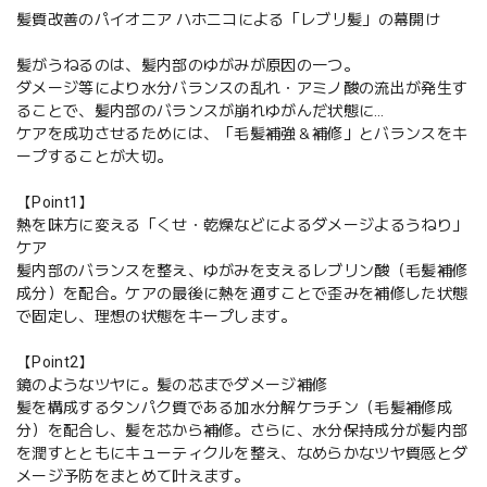
髪質改善のパイオニア ハホニコによる「レブリ髪」の幕開け
髪がうねるのは、髪内部のゆがみが原因の一つ。
ダメージ等により水分バランスの乱れ・アミノ酸の流出が発生す
ることで、髪内部のバランスが崩れゆがんだ状態に…
ケアを成功させるためには、「毛髪補強＆補修」とバランスをキ
ープすることが大切。
【Point1】
熱を味方に変える「くせ・乾燥などによるダメージよるうねり」
ケア
髪内部のバランスを整え、ゆがみを支えるレブリン酸（毛髪補修
成分）を配合。ケアの最後に熱を通すことで歪みを補修した状態
で固定し、理想の状態をキープします。
【Point2】
鏡のようなツヤに。髪の芯までダメージ補修
髪を構成するタンパク質である加水分解ケラチン（毛髪補修成
分）を配合し、髪を芯から補修。さらに、水分保持成分が髪内部
を潤すとともにキューティクルを整え、なめらかなツヤ質感とダ
メージ予防をまとめて叶えます。