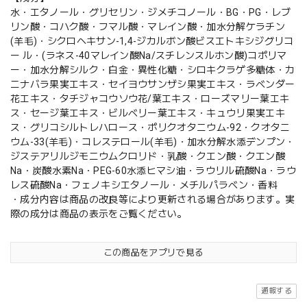
水・エタノール・グリセリン・ジメチコノール・BG・PG・レブ
リン酸・コハク酸・フマル酸・マレイン酸・加水分解ケラチン
(羊毛)・シクロヘキサン-1,4-ジカルボン酸ビスエトキシジグリコ
ー ル・(ラネス-40マレイン酸Na/スチレンスルホン酸)コポリマ
ー・加水分解シルク・白金・異性化糖・シロキクラゲ多糖体・カ
ニナバラ果実エキス・セイヨウサンザシ果実エキス・ラベンダー
花エキス・タチジャコウソウ花/葉エキス・ローズマリー葉エキ
ス・セージ葉エキス・ビルベリー葉エキス・キュウリ果実エキ
ス・グリコシルトレハロース・ポリクオタニウム-92・クオタニ
ウム-33(羊毛)・コレステロール(羊毛)・加水分解水添デンプン・
ジステアリルジモニウムクロリド・乳酸・クエン酸・クエン酸
Na・炭酸水素Na・PEG-60水添ヒマシ油・ラウリル硫酸Na・ラウ
レス硫酸Na・フェノキシエタノール・メチルパラベン・香料
・成分内容は商品の改良等により更新される場合があります。実
際の成分は商品の表示をご覧ください。
この商品をアプリで見る
通報する