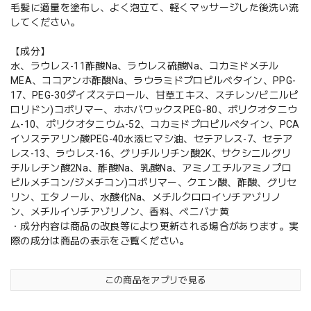
毛髪に適量を塗布し、よく泡立て、軽くマッサージした後洗い流
してください。
【成分】
水、ラウレス-11酢酸Na、ラウレス硫酸Na、コカミドメチル
MEA、ココアンホ酢酸Na、ラウラミドプロピルベタイン、PPG-
17、PEG-30ダイズステロール、甘草エキス、スチレン/ビニルピ
ロリドン)コポリマー、ホホバワックスPEG‐80、ポリクオタニウ
ム-10、ポリクオタニウム-52、コカミドプロピルベタイン、PCA
イソステアリン酸PEG-40水添ヒマシ油、セテアレス-7、セテア
レス-13、ラウレス-16、グリチルリチン酸2K、サクシニルグリ
チルレチン酸2Na、酢酸Na、乳酸Na、アミノエチルアミノプロ
ピルメチコン/ジメチコン)コポリマー、クエン酸、酢酸、グリセ
リン、エタノール、水酸化Na、メチルクロロイソチアゾリノ
ン、メチルイソチアゾリノン、香料、ベニバナ黄
・成分内容は商品の改良等により更新される場合があります。実
際の成分は商品の表示をご覧ください。
この商品をアプリで見る