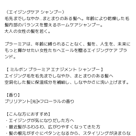
〈エイジングケア シャンプー〉
毛先までしなやか...まとまりのある髪へ。年齢により乾燥した毛
髪内部のバランスを整えるホームケアシャンプー。
大人の女性の髪を若く。
プラーミアは、年齢に縛られることなく、髪を、人生を、未来に
もっと輝かせたい女性たちへエールを贈るエイジングケア ブラ
ンド。
【 ミルボン プラーミア エナジメント シャンプー 】
エイジング毛を毛先までしなやか、まとまりのある髪へ
空洞化した髪に保湿成分を補給し、しなやかさに洗い上げます。
【香り】
ブリリアント[光]×フローラルの香り
【こんな方におすすめ】
・エイジングが気になりだした方へ
・最近髪がふわふわ、広がりやすくなってきた方
・髪の根元がすぐにペタンとなるから、スタイリングが決まらな