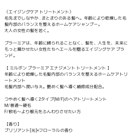
〈エイジングケア トリートメント〉
毛先までしなやか...まとまりのある髪へ。年齢により乾燥した毛
髪内部のバランスを整えるホームケアシャンプー。
大人の女性の髪を若く。
プラーミアは、年齢に縛られることなく、髪を、人生を、未来に
もっと輝かせたい女性たちへエールを贈るエイジングケア ブラ
ンド。
【 ミルボン プラーミア エナジメント トリートメント 】
年齢により乾燥した毛髪内部のバランスを整えるホームケアトリ
ートメント
毛髪内部へ潤い与え。艶めく髪へ導く補修成分配合。
つやめく髪へ導く2タイプ(M/F)のヘアトリートメント
M/普通〜硬毛
F/軟毛〜より根元をふんわりさせたい方
【香り】
ブリリアント[光]×フローラルの香り