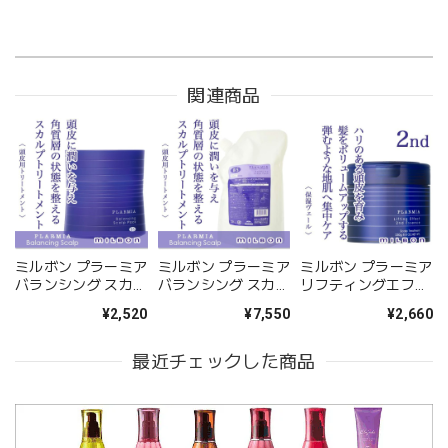
関連商品
ミルボン プラーミア
ミルボン プラーミア
ミルボン プラーミア
バランシング スカル
バランシング スカル
リフティングエフェ
プパック 200g--
プパック 1000g(レ
クト2ndエッセンス
¥2,520
¥7,550
¥2,660
フィル)--
250g--
最近チェックした商品