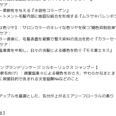
ムケア：
ー柔軟性を与える『水溶性コラーゲン』
ートメント毛髪内部に強固な結合を形成する『ムラサキバレンギ
な色ツヤ】：サロンカラーのキレイな色ツヤを保つ“褪色抑制効果
ンケア：
ラー直後に、毛髪表面を被膜で整え染料の流出を防ぐ『カラーセ
ムケア：
塩素害を中和し、日々の洗髪による褪色を防ぐ『モモ葉エキス』
ボン グランドリンケージ シルキーリュクス シャンプー 】
(軟毛向け）：微量塩素※による褪色をおさえ、やわらかなまとま
に殺菌目的で含まれる次亜塩酸Naなどのこと
アップルを基調とした、気分が上がるエアリーフローラルの香り
法】