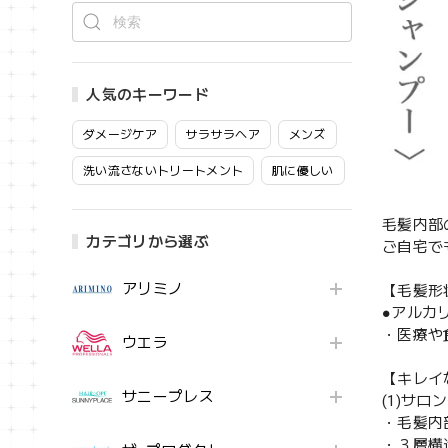
人気のキーワード
ダメージケア
サラサラヘア
メンズ
洗い流さないトリートメント
肌に優しい
毛髪内部
カテゴリから選ぶ
ご自宅で
アリミノ
【毛髪形
●アルカ
・医療や
ウエラ
【キレイ
サニープレス
(1)サロ
・毛髪内
・３層構