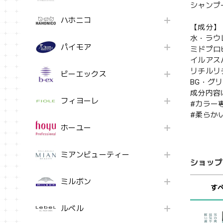
シャンプ
ハホニコ
【成分】
水・ラウ
パイモア
ミドプロ
イルアス
リチルリ
ビーエックス
BG・グ
成分内容
フィヨーレ
#カラー
#柔らか
ホーユー
ミアンビューティー
ショップ
ミルボン
す
ルベル