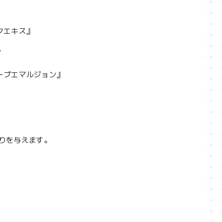
クエキス』
”
ーブエマルジョン』
りを与えます。