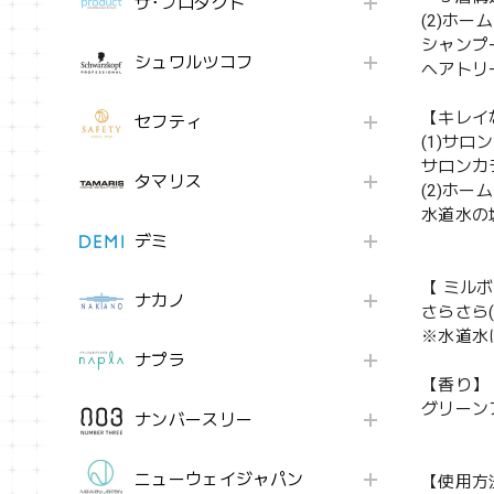
ザ･プロダクト
(2)ホー
シャンプ
シュワルツコフ
ヘアトリ
【キレイ
セフティ
(1)サロ
サロンカ
タマリス
(2)ホー
水道水の
デミ
【 ミル
ナカノ
さらさら
※水道水
ナプラ
【香り】
グリーン
ナンバースリー
ニューウェイジャパン
【使用方