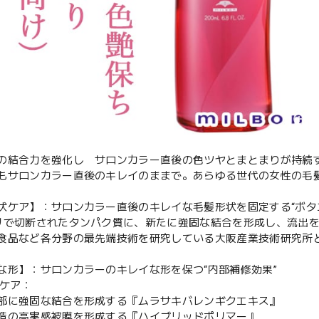
の結合力を強化し サロンカラー直後の色ツヤとまとまりが持続
もサロンカラー直後のキレイのままで。あらゆる世代の女性の毛
状ケア】：サロンカラー直後のキレイな毛髪形状を固定する“ボタ
リで切断されたタンパク質に、新たに強固な結合を形成し、流出
食品など各分野の最先端技術を研究している大阪産業技術研究所と
な形】：サロンカラーのキレイな形を保つ“内部補修効果”
ンケア：
部に強固な結合を形成する『ムラサキバレンギクエキス』
造の高実感被膜を形成する『ハイブリッドポリマー』