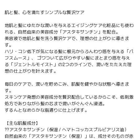
肌と髪、心を満たすシンプルな贅沢ケア
地肌と髪にゆたかな潤いを与えるエイジングケア化粧品にも使わ
れる、自然由来の美容成分「アスタキサンチン」を配合。
美容液で地肌と髪を洗う贅沢ケアで、理想の仕上がりに導きま
す。
ハリ・コシ低下が気になる髪に根元からふんわり感を与える「パ
フスムース」、 ゴワついて広がりやすい髪にまとまり感を与え
る「ジェントルモイスト」の2つのラインで、潤いをたたえた理
想の仕上がりを叶えます。
毎日のケアで、潤いを貯めこみ、肌髪を健やかな状態へ導きま
す。
スキンケア発想の美容成分を贅沢配合しているからこそ、低刺激
処方でありながら髪の芯まで潤いがぐんぐん浸透。
するんとなめらかな指通りに仕上げます。
【主な肌髪成分】
??アスタキサンチン（保湿 / ヘマトコッカスプルビアリス油）
自然由来の「アスタキサンチン（保湿）」は、成分そのものが赤