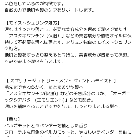
い色をしているのが特徴です。
自然の力で地肌や髪のケアをサポートします。
【モイストシュリンク処方】
汚れはすっきり落とし、必要な美容成分を留めて潤いで満たす
「アスタキサンチン（保湿）」などの美容成分や植物オイルは保
持して不必要な汚れは落とす、アリミノ独自のモイストシュリン
ク処方。
地肌と髪をすっきり整えると同時に、美容成分が留まって保湿。
すみずみまで潤いを与えます。
【 スプリナージュ トリートメント ジェントルモイスト 】
毛先までやわらかく、まとまるツヤ髪へ
「アスタキサンチン(保湿)」などの美容成分のほか、「オーガニ
ックシアバター(エモリエント)」なども配合。
潤いを補給することでツヤを与え、しっとりまとまる髪へ。
【香り】
ベルガモットとラベンダーを軸とした香り
フローラルな印象のベルガモットと、やさしいラベンダーを軸に