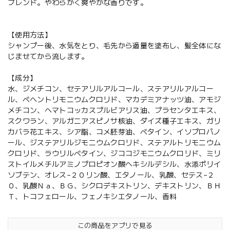
ブレンド。やわらかく爽やかな香りです。
【使用方法】
シャンプー後、水気をとり、毛先から適量を塗布し、髪全体にな
じませてから流します。
【成分】
水、ジメチコン、セテアリルアルコール、ステアリルアルコー
ル、ベヘントリモニウムクロリド、マカデミアナッツ油、アモジ
メチコン、ヘマトコッカスプルビアリス油、プラセンタエキス、
スクワラン、アルガニアスピノサ核油、ダイズ種子エキス、ガリ
カバラ花エキス、シア脂、コメ胚芽油、ベタイン、イソプロパノ
ール、ジステアリルジモニウムクロリド、ステアルトリモニウム
クロリド、ラウリルベタイン、ジココジモニウムクロリド、ミリ
ストイルメチルアミノプロピオン酸ヘキシルデシル、水添ポリイ
ソブテン、オレス−２０リン酸、エタノール、乳酸、セテス−２
０、乳酸Ｎａ、ＢＧ、シクロデキストリン、デキストリン、ＢＨ
Ｔ、トコフェロール、フェノキシエタノール、香料
この商品をアプリで見る