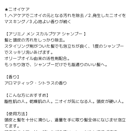
★ニオイケア
1 ,ヘアケアでニオイの元となる汚れを除去／2 ,発生したニオイを
マスキング／3 ,心地よい香りが続く
【アリミノ メン スカルプケア シャンプー 】
髪と頭皮の汚れをしっかり除去。
スタイリング剤がついた髪でも泡立ちが良く、1度のシャンプー
でスッキリ洗いあげます。
オリーブオイル由来の活性剤配合。
もっちり泡で、シャンプーだけでも指通りのいい髪へ。
【香り】
アロマティック・シトラスの香り
【こんな方におすすめ】
脂性肌の人。乾燥肌の人。ニオイが気になる人。頭皮が硬い人。
【使用方法】
頭皮と髪を十分に濡らし、適量を手に取り髪全体になじませ泡立
てます。