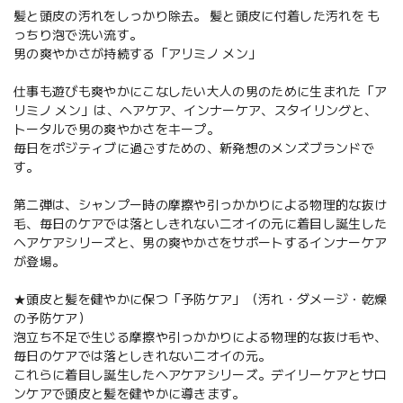
髪と頭皮の汚れをしっかり除去。 髪と頭皮に付着した汚れを も
っちり泡で洗い流す。
男の爽やかさが持続する「アリミノ メン」
仕事も遊びも爽やかにこなしたい大人の男のために生まれた「ア
リミノ メン」は、ヘアケア、インナーケア、スタイリングと、
トータルで男の爽やかさをキープ。
毎日をポジティブに過ごすための、新発想のメンズブランドで
す。
第二弾は、シャンプー時の摩擦や引っかかりによる物理的な抜け
毛、毎日のケアでは落としきれないニオイの元に着目し誕生した
ヘアケアシリーズと、男の爽やかさをサポートするインナーケア
が登場。
★頭皮と髪を健やかに保つ「予防ケア」（汚れ・ダメージ・乾燥
の予防ケア）
泡立ち不足で生じる摩擦や引っかかりによる物理的な抜け毛や、
毎日のケアでは落としきれないニオイの元。
これらに着目し誕生したヘアケアシリーズ。デイリーケアとサロ
ンケアで頭皮と髪を健やかに導きます。