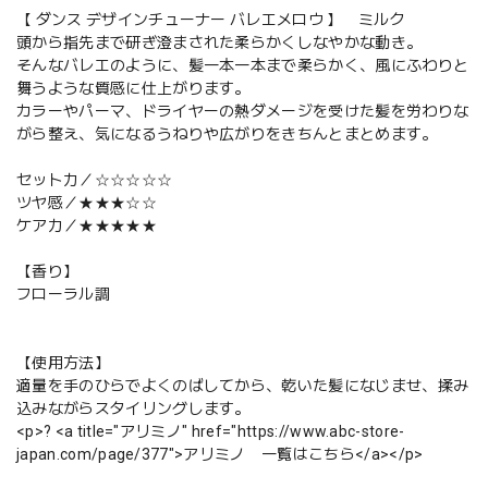
【 ダンス デザインチューナー バレエメロウ 】 ミルク
頭から指先まで研ぎ澄まされた柔らかくしなやかな動き。
そんなバレエのように、髪一本一本まで柔らかく、風にふわりと
舞うような質感に仕上がります。
カラーやパーマ、ドライヤーの熱ダメージを受けた髪を労わりな
がら整え、気になるうねりや広がりをきちんとまとめます。
セット力／☆☆☆☆☆
ツヤ感／★★★☆☆
ケア力／★★★★★
【香り】
フローラル調
【使用方法】
適量を手のひらでよくのばしてから、乾いた髪になじませ、揉み
込みながらスタイリングします。
<p>? <a title="アリミノ" href="https://www.abc-store-
japan.com/page/377">アリミノ 一覧はこちら</a></p>