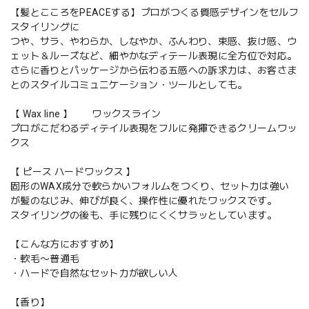
【髪とこころをPEACEする】プロがつくる質感デザインをセルフ
スタイリングに
つや、サラ、やわらか、しなやか、ふんわり、束感、抜け感、ウ
ェット＆ルーズなど、細やかなディテール表現に全方位で対応。
さらに香りとパッケージから伝わる五感への訴求力は、お客さま
とのスタイルコミュニケーション・ツールとしても。
【 Wax line 】 ワックスライン
プロがこだわるディテイル表現をフルに発揮できるクリームワッ
クス
【 ピース ハードワックス 】
固形のWAX成分で軟らかいフォルムをつくり、セット力は強い
が髪のなじみ、伸びが良く、操作性に優れたワックスです。
スタイリングの後も、手に残りにくくサラッとしています。
【こんな方におすすめ】
・軟毛〜普通毛
・ハードで自然なセット力が欲しい人
【香り】