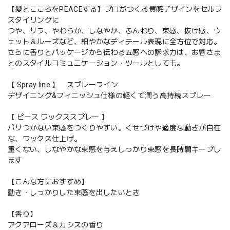
【髪とこころをPEACEする】プロがつくる質感デザインをセルフ
スタイリングに
つや、サラ、やわらか、しなやか、ふんわり、束感、抜け感、ウ
ェット＆ルーズなど、細やかなディテール表現に全方位で対応。
さらに香りとパッケージから伝わる五感への訴求力は、お客さま
とのスタイルコミュニケーション・ツールとしても。
【 Spray line 】 スプレーライン
デザイニング&フィニッシュ仕様の軽くて潤う高持続スプレー
【 ピース ワックススプレー 】
パサつかない束感をつくりやすい。くせづけや適度な動きが自在
な、ワックス仕上げ。
重くない、しなやかな束感を与えしっかり束感を長時間キープし
ます
【こんな方におすすめ】
動き・しっかりした束感を出したいとき
【香り】
アクアローズ＆カシスの香り