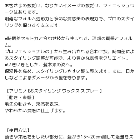
お客さまの数だけ、なりたいイメージの数だけ、フィニッシュワ
ークはあります。
明確なフォルム造形力と多彩な質感美の表現力で、プロのスタイ
リングを幅ひろく支えます。
●時間差セット力と合わせ技から生まれる、理想の質感とフォル
ム。
プロフェッショナルの手から生み出される合わせ技、時間差によ
るスタイリング調整が可能で、より豊かな表情をクリエイト。
●いきいきとした、髪本来の姿へ。
保湿性を高め、スタイリングしやすい髪に整えます。また、日差
しなどによるダメージから髪を守ります。
【アリミノ BSスタイリング ワックス スプレー 】
［動き・束感］
毛先の動きや、束感を表現。
やわらかい質感に仕上げます。
【使用方法】
動きや束感を出したい部分に、髪から15〜20cm離して適量をス