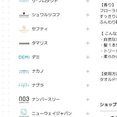
ザ･プロダクト
【香り】
フローラ
シュワルツコフ
すっきり
ふんわり
セフティ
【 こん
・自然な
タマリス
・髪１本
・トリー
・柔らか
デミ
ナカノ
【使用方
タオルド
ナプラ
ナンバースリー
ショップ
ニューウェイジャパン