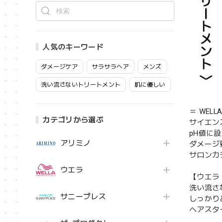
人気のキーワード
ダメージケア
サラサラヘア
メンズ
洗い流さないトリートメント
肌に優しい
＝ WELLA
カテゴリから選ぶ
サイエン
pH値に
アリミノ
ダメージ
サロンカ
ウエラ
【ウエラ
洗い流さ
サニープレス
しっかり
ヘアスタ