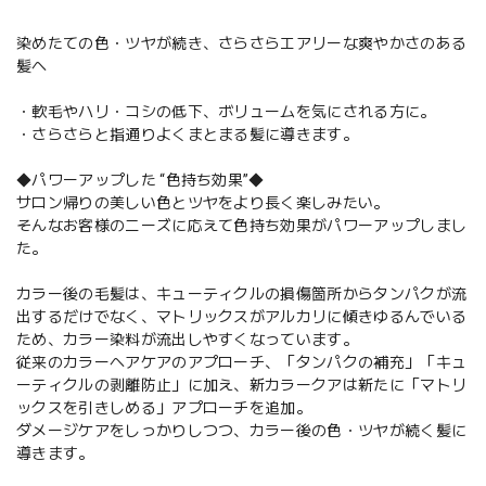
染めたての色・ツヤが続き、さらさらエアリーな爽やかさのある
髪へ
・軟毛やハリ・コシの低下、ボリュームを気にされる方に。
・さらさらと指通りよくまとまる髪に導きます。
◆パワーアップした “色持ち効果”◆
サロン帰りの美しい色とツヤをより長く楽しみたい。
そんなお客様のニーズに応えて色持ち効果がパワーアップしまし
た。
カラー後の毛髪は、キューティクルの損傷箇所からタンパクが流
出するだけでなく、マトリックスがアルカリに傾きゆるんでいる
ため、カラー染料が流出しやすくなっています。
従来のカラーヘアケアのアプローチ、「タンパクの補充」「キュ
ーティクルの剥離防止」に加え、新カラークアは新たに「マトリ
ックスを引きしめる」アプローチを追加。
ダメージケアをしっかりしつつ、カラー後の色・ツヤが続く髪に
導きます。