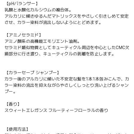
【pHバランサー】
乳酸と水酸化カルシウムの複合体。
アルカリに傾きゆるんだマトリックスをやさしく引きしめて安定
させ、カラー染料が流出しないようにとどめます。
【アミノセラミド】
アミノ酸系の高機能エモリエント油剤。
セラミド類似物質としてキューティクル周辺を中心としたCMC欠
損部分に行き渡り、キューティクルの剥離を防止します。
【カラーセーブ シャンプー】
カラー後のアルカリに傾いた不安定な髪を1本1本包みこんで、カ
ラー染料の流出を抑えながらやさしくしっとり洗い上げるシャン
プー。
【香り】
スウィートエレガンス フルーティーフローラルの香り
【使用方法】