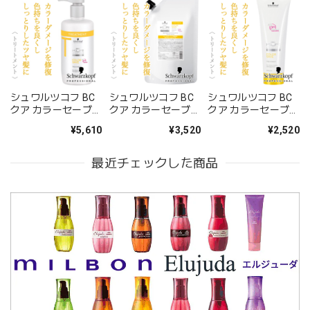
シュワルツコフ BC
シュワルツコフ BC
シュワルツコフ BC
クア カラーセーブ
クア カラーセーブ
クア カラーセーブ
トリートメント
トリートメント
トリートメント
¥5,610
¥3,520
¥2,520
750g(ポンプ)--
600g(レフィル)--
250g--
最近チェックした商品