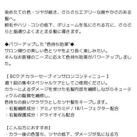
染めたての色・ツヤが続き、さらさらエアリーな爽やかさのある
髪へ。
軟毛やハリ・コシの低下、ボリュームを気にされる方に、さらさ
らと指通りよくまとまる髪に導きます。
◆パワーアップした “色持ち効果”◆
サロン帰りの美しい色とツヤをより長く楽しみたい。
そんなお客様のニーズに応えて色持ち効果がパワーアップしまし
た。
【 BCクア カラーセーブ インサロンコンティニュー 】
週１回の集中スペシャルケアとしてご使用ください。
カラーによるダメージを受けた毛髪内部を補修しながらキューテ
ィクルの脂質を補修し、
色持ちの良いサラサラとしたツヤ髪をキープします。
・毛髪補修成分：アミノセラミド / 18パーフェクター配合
・毛髪保護成分：ドライオイル配合
【こんな方におすすめ】
・カラー後の色落ち、ツヤの低下、ダメージが気になる方