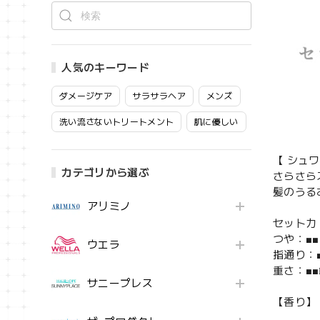
人気のキーワード
ダメージケア
サラサラヘア
メンズ
洗い流さないトリートメント
肌に優しい
【 シュ
カテゴリから選ぶ
さらさら
髪のうる
アリミノ
セット力：
つや：■■
ウエラ
指通り：■
重さ：■■
サニープレス
【香り】