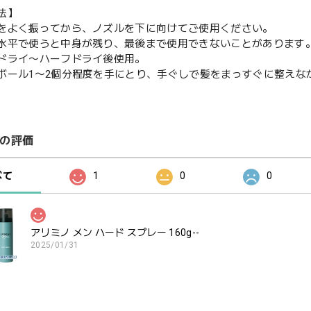
法】
をよく振ってから、ノズルを下に向けてご使用ください。
水平で使うと中身が残り、最後まで使用できないことがあります
ドライ〜ハーフドライ後使用。
ボール1〜2個分程度を手にとり、手ぐしで髪をまっすぐに整えな
の評価
べて
1
0
0
アリミノ メン ハード スプレー 160g--
2025/01/31