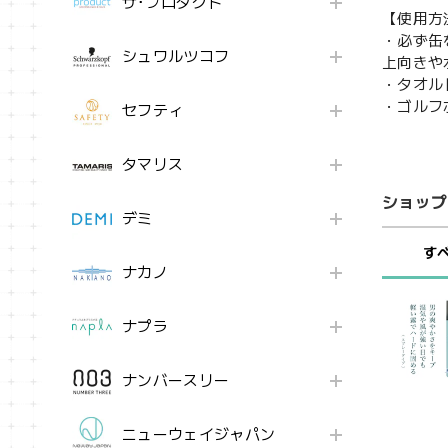
ザ･プロダクト
【使用方
・必ず缶
シュワルツコフ
上向きや
・タオル
・ゴルフ
セフティ
タマリス
ショップ
デミ
す
ナカノ
ナプラ
ナンバースリー
ニューウェイジャパン