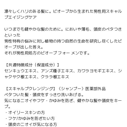
凛々しくハリのある髪に。ビオーブから生まれた男性用スキャル
プエイジングケア
いつまでも健やかな髪のために。においや薄毛、頭皮のベタつき
といった
男性特有の悩みに対し植物の持つ自然の生命を研究し尽くしたビ
オーブが出した答え。
それが男性用処方のビオーブ フォー メンです。
【共通特徴成分（保湿成分）】
センキュウエキス、アンズ種子エキス、カワラヨモギエキス、シ
ャクヤク根エキス、クララ根エキス
【スキャルプクレンジング】〈シャンプー〉医薬部外品
ベタついた髪・頭皮をすっきり洗いあげる。
気になるニオイやフケ・かゆみを防ぎ、健やかな髪や頭皮をキー
プ。
・オイリースキンの方
・フケ/かゆみを防ぎたい方
・頭皮のニオイが気になる方