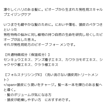
凛々しくハリのある髪に。ビオーブから生まれた男性用スキャル
プエイジングケア
いつまでも健やかな髪のために。においや薄毛、頭皮のベタつき
といった
男性特有の悩みに対し植物の持つ自然の生命を研究し尽くしたビ
オーブが出した答え。
それが男性用処方のビオーブ フォー メンです。
【共通特徴成分（保湿成分）】
センキュウエキス、アンズ種子エキス、カワラヨモギエキス、シ
ャクヤク根エキス、クララ根エキス
【フォルスナリシングX】〈洗い流さない頭皮用トリートメン
ト〉
</span>頭皮にう潤いをチャージ。髪一本一本を弾力のある髪へ
と導く。
・髪のボリュームが気になる方
・頭皮が乾燥しやすい方 におすすめです。