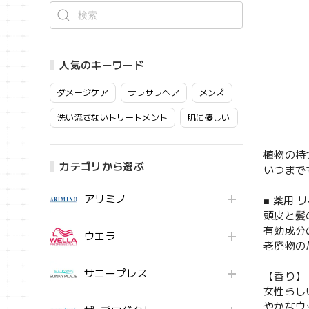
人気のキーワード
ダメージケア
サラサラヘア
メンズ
洗い流さないトリートメント
肌に優しい
植物の持
カテゴリから選ぶ
いつまで
アリミノ
■ 薬用
頭皮と髪
有効成分
ウエラ
老廃物の
サニープレス
【香り】
女性らし
やかなウ