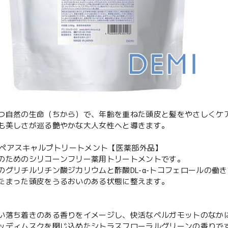
つ自然の生命（ちから）で、年齢を重ねた頭皮と髪をやさしくケ
も美しさが巡る艶やかな大人女性へと導きます。
 リペアスキャルプトリートメント【医薬部外品】
のためのシリコーンフリー薬用トリートメントです。
のグリチルリチン酸ジカリウムと酢酸DL-α-トコフェロールの働
たまった頭皮をうるおいのある状態に整えます。
い落ち着きのある香りをイメージし、快活なベルガモットのなか
ッディムスクを閉じ込めたシトラスフローラルグリーンの香りで