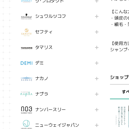
ザ･プロダクト
【こんな
シュワルツコフ
・頭皮の
・細毛・
セフティ
【使用方
タマリス
シャンプ
デミ
ショップ
ナカノ
す
ナプラ
ナンバースリー
ニューウェイジャパン