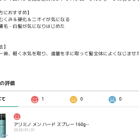
方におすすめ】
むくみ＆硬化＆ニオイが気になる
薄毛・白髪が気になりはじめた
法】
ー後、軽く水気を取り、適量を手に取って髪全体によくなじませ
の評価
べて
1
0
0
アリミノ メン ハード スプレー 160g--
2025/01/31