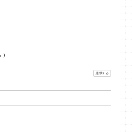
。)
通報する