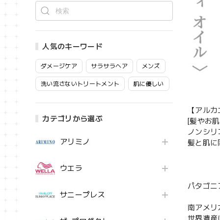
人気のキーワード
ダメージケア
サラサラヘア
メンズ
洗い流さないトリートメント
肌に優しい
【アルカ
カテゴリから選ぶ
[髪やお
ノンシリ
アリミノ
髪と肌に
ウエラ
パタゴニ
サニープレス
南アメリ
世界遺産