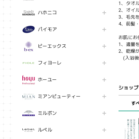
1、タオ
2、オイ
ハホニコ
3、毛先
4、前髪
パイモア
お肌にお
1、適量
ビーエックス
2、乾燥
(入浴後
フィヨーレ
ホーユー
ショップ
ミアンビューティー
す
ミルボン
ルベル