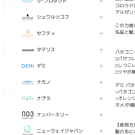
ザ･プロダクト
コロラド
アルゼン
シュワルツコフ
この力強
気品と魅
セフティ
タマリス
パタゴニ
□パサつ
□しつこ
デミ
□ツヤが
ナカノ
デミ パ
○パタゴ
ナプラ
○オレン
オメガ9
ナンバースリー
【使用方
ニューウェイジャパン
髪の毛に