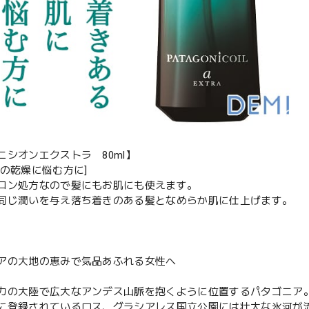
ニシオンエクストラ 80ml】
肌の乾燥に悩む方に]
コン処方なので髪にもお肌にも使えます。
同じ潤いを与え落ち着きのある髪となめらか肌に仕上げます。
アの大地の恵みで気品あふれる女性へ
カの大陸で広大なアンデス山脈を抱くように位置するパタゴニア
に登録されているロス、グラシアレス国立公園には壮大な氷河が