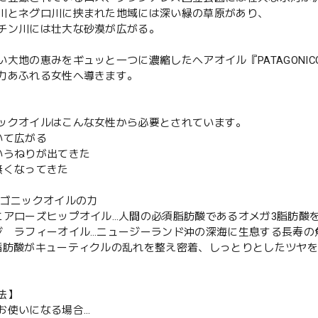
川とネグロ川に挟まれた地域には深い緑の草原があり、
チン川には壮大な砂漠が広がる。
い大地の恵みをギュッと一つに濃縮したヘアオイル『PATAGONICO
力あふれる女性へ導きます。
ックオイルはこんな女性から必要とされています。
いて広がる
いうねりが出てきた
無くなってきた
タゴニックオイルの力
ニアローズヒップオイル…人間の必須脂肪酸であるオメガ3脂肪酸
ジ ラフィーオイル…ニュージーランド沖の深海に生息する長寿の
脂肪酸がキューティクルの乱れを整え密着、しっとりとしたツヤ
法】
お使いになる場合…