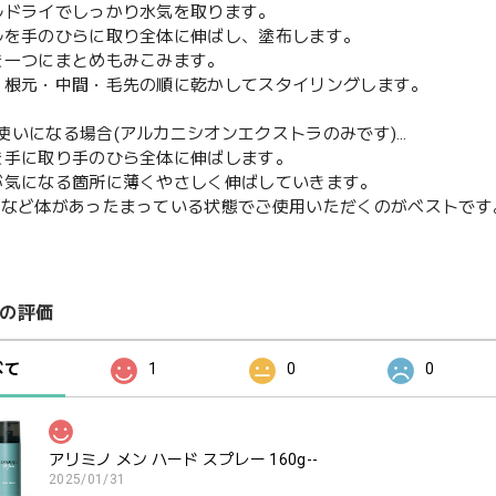
ルドライでしっかり水気を取ります。
ルを手のひらに取り全体に伸ばし、塗布します。
を一つにまとめもみこみます。
・根元・中間・毛先の順に乾かしてスタイリングします。
使いになる場合(アルカニシオンエクストラのみです)…
を手に取り手のひら全体に伸ばします。
が気になる箇所に薄くやさしく伸ばしていきます。
など体があったまっている状態でご使用いただくのがベストです
の評価
べて
1
0
0
アリミノ メン ハード スプレー 160g--
2025/01/31