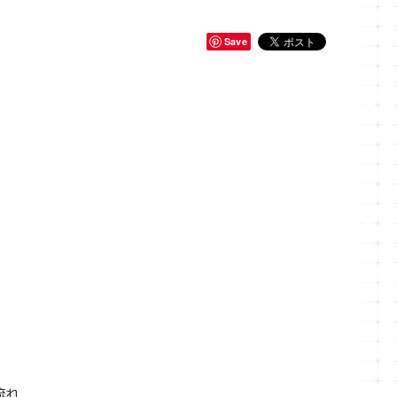
Save
。
流れ