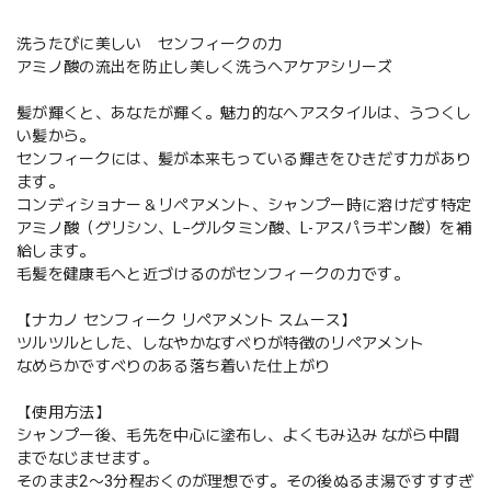
洗うたびに美しい センフィークの力
アミノ酸の流出を防止し美しく洗うヘアケアシリーズ
髪が輝くと、あなたが輝く。魅力的なヘアスタイルは、うつくし
い髪から。
センフィークには、髪が本来もっている輝きをひきだす力があり
ます。
コンディショナー＆リペアメント、シャンプー時に溶けだす特定
アミノ酸（グリシン、L−グルタミン酸、L-アスパラギン酸）を補
給します。
毛髪を健康毛へと近づけるのがセンフィークの力です。
【ナカノ センフィーク リペアメント スムース】
ツルツルとした、しなやかなすべりが特徴のリペアメント
なめらかですべりのある落ち着いた仕上がり
【使用方法】
シャンプー後、毛先を中心に塗布し、よくもみ込み ながら中間
までなじませます。
そのまま2〜3分程おくのが理想です。その後ぬるま湯ですすすぎ