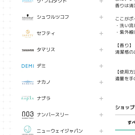
ザ･プロダクト
香りは清
シュワルツコフ
ここがポ
・洗い流
・紫外線
セフティ
【香り】
タマリス
清潔感の
デミ
【使用方
適量を手
ナカノ
ナプラ
ショップ
ナンバースリー
す
ニューウェイジャパン