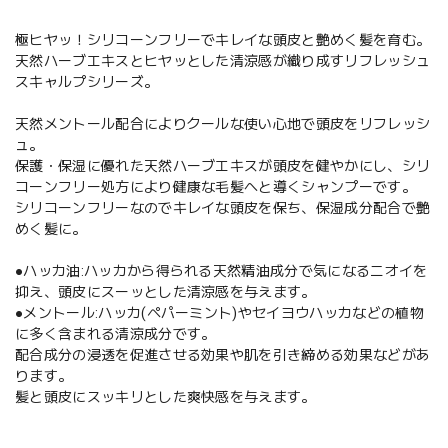
極ヒヤッ！シリコーンフリーでキレイな頭皮と艶めく髪を育む。
天然ハーブエキスとヒヤッとした清涼感が織り成すリフレッシュ
スキャルプシリーズ。
天然メントール配合によりクールな使い心地で頭皮をリフレッシ
ュ。
保護・保湿に優れた天然ハーブエキスが頭皮を健やかにし、シリ
コーンフリー処方により健康な毛髪へと導くシャンプーです。
シリコーンフリーなのでキレイな頭皮を保ち、保湿成分配合で艶
めく髪に。
●ハッカ油:ハッカから得られる天然精油成分で気になるニオイを
抑え、頭皮にスーッとした清涼感を与えます。
●メントール:ハッカ(ペパーミント)やセイヨウハッカなどの植物
に多く含まれる清涼成分です。
配合成分の浸透を促進させる効果や肌を引き締める効果などがあ
ります。
髪と頭皮にスッキリとした爽快感を与えます。