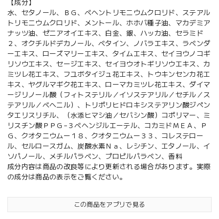
【成分】
水、セタノール、ＢＧ、ベヘントリモニウムクロリド、ステアル
トリモニウムクロリド、メントール、ホホバ種子油、マカデミア
ナッツ油、ゼニアオイエキス、白金、銀、ハッカ油、セラミド
２、オクチルドデカノール、ベタイン、ノバラエキス、ラベンダ
ーエキス、ローズマリーエキス、タイムエキス、セイヨウノコギ
リソウエキス、セージエキス、セイヨウオトギリソウエキス、カ
ミツレ花エキス、フユボタイジュ花エキス、トウキンセンカ花エ
キス、ヤグルマギク花エキス、ローマカミツレ花エキス、ダイマ
ージリノール酸（フィトステリル／イソステアリル／セチル／ス
テアリル／ベヘニル）、トリポリヒドロキシステアリン酸ジペン
タエリスリチル、（水添ヒマシ油／セバシン酸）コポリマー、ミ
リスチン酸ＰＰＧ−３ベヘンジルエーテル、コカミドＭＥＡ、Ｐ
Ｇ、クオタニウムー１８、クオタニウムー３３、コレステロー
ル、セルロースガム、炭酸水素Ｎａ、レシチン、エタノール、イ
ソパノール、メチルパラベン、プロピルパラベン、香料
成分内容は商品の改良等により更新される場合があります。実際
の成分は商品の表示をご覧ください。
この商品をアプリで見る