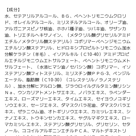
【成分】
水、セテアリルアルコール、ＢＧ、ベヘントリモニウムクロリ
ド、オレイルアルコール、ミリスチルアルコール、オリーブ油、
アルガニアスピノサ核油、ホホバ種子油、ツバキ油、サザンカ
油、トリエチルヘキサノイン、（メタクリル酸グリセリルアミド
エチル／メタクリル酸ステアリル）コポリマーベヘンジモニウム
エチルリン酸ステアリル、ヒドロキシプロピルトリモニウム加水
分解ケラチン（羊毛）、イソアルキル（Ｃ10-40）アミドプロピ
ルエチルジモニウムエトサルフェート、ベヘントリモニウムメト
サルフェート、（水添ヒマシ油／セバシン酸）コポリマー、イソ
ステアリン酸フィトステリル、ミリスチン酸ＰＰＧ-3、ベンジル
エーテル、脂肪酸（Ｃ10-30）（コレステリル／ラノステリ
ル）、加水分解ヒアルロン酸、ジラウロイルグルタミン酸リシン
Ｎａ、ウンカリアトメントサエキス、ノバラエキス、ラベンダー
エキス、ローズマリーエキス、タイムエキス、セイヨウノコギリ
ソウエキス、セージエキス、ダマスクバラ花油、ダマスクバラエ
キス、ゼラニウム油、オトギリソウエキス、カミツレエキス、シ
ナノエキス、トウキンセンカエキス、ヤグルマギクエキス、ロー
マカミツレエキス、ステアリン酸グリセリル、グリセリン、セタ
ノール、ココイルアルギニンエチルＰＣＡ、マルトデキストリ