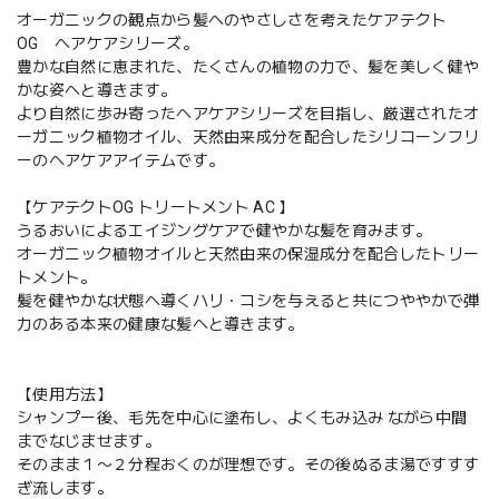
オーガニックの観点から髪へのやさしさを考えたケアテクト
OG ヘアケアシリーズ。
豊かな自然に恵まれた、たくさんの植物の力で、髪を美しく健や
かな姿へと導きます。
より自然に歩み寄ったヘアケアシリーズを目指し、厳選されたオ
ーガニック植物オイル、天然由来成分を配合したシリコーンフリ
ーのヘアケアアイテムです。
【ケアテクトOG トリートメント AC 】
うるおいによるエイジングケアで健やかな髪を育みます。
オーガニック植物オイルと天然由来の保湿成分を配合したトリー
トメント。
髪を健やかな状態へ導くハリ・コシを与えると共につややかで弾
力のある本来の健康な髪へと導きます。
【使用方法】
シャンプー後、毛先を中心に塗布し、よくもみ込み ながら中間
までなじませます。
そのまま１〜２分程おくのが理想です。その後ぬるま湯ですすす
ぎ流します。