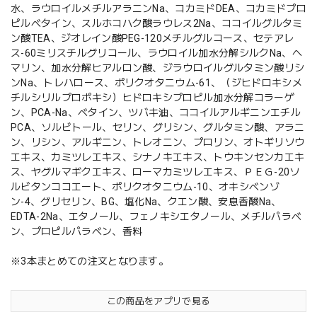
水、ラウロイルメチルアラニンNa、コカミドDEA、コカミドプロ
ピルベタイン、スルホコハク酸ラウレス2Na、ココイルグルタミ
ン酸TEA、ジオレイン酸PEG-120メチルグルコース、セテアレ
ス-60ミリスチルグリコール、ラウロイル加水分解シルクNa、ヘ
マリン、加水分解ヒアルロン酸、ジラウロイルグルタミン酸リシ
ンNa、トレハロース、ポリクオタニウム-61、（ジヒドロキシメ
チルシリルプロポキシ）ヒドロキシプロピル加水分解コラーゲ
ン、PCA-Na、ベタイン、ツバキ油、ココイルアルギニンエチル
PCA、ソルビトール、セリン、グリシン、グルタミン酸、アラニ
ン、リシン、アルギニン、トレオニン、プロリン、オトギリソウ
エキス、カミツレエキス、シナノキエキス、トウキンセンカエキ
ス、ヤグルマギクエキス、ローマカミツレエキス、ＰＥＧ-20ソ
ルビタンココエート、ポリクオタニウム-10、オキシベンゾ
ン-4、グリセリン、BG、塩化Na、クエン酸、安息香酸Na、
EDTA-2Na、エタノール、フェノキシエタノール、メチルパラベ
ン、プロピルパラベン、香料
※3本まとめての注文となります。
この商品をアプリで見る