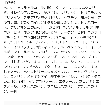
【成分】
水、セテアリルアルコール、BG、ベヘントリモニウムクロリ
ド、オレイルアルコール、ツバキ油、サザンカ油、トリエチルヘ
キサノイン、ステアリン酸グリセリル、ヘマチン、加水分解ヒア
ルロン酸、ジラウロイルグルタミン酸リシンＮａ、トレハロー
ス、ポリクオタニウム-61、（ジヒドロキシメチルシリルプロポ
キシ）ヒドロキシプロピル加水分解コラーゲン、ヒドロキシプロ
ピルトリモニウム加水分解ケラチン(羊毛)、イソアルキル(Ｃ10-
40)アミドプロピルエチルジモニウムエトサルフェート、ＰＣＡ-
Ｎａ、イソステアリン酸フィトステリル、ベタイン、ココイルア
ルギニンエチルPCA、ソルビトール、セリン、グリシン、グルタ
ミン酸、アラニン、リシン、アルギニン、トレオニン、プロリ
ン、オトギリソウエキス、カミツレエキス、シナノキエキス、ト
ウセンカエキス、ヤグルマギクエキス、ローマカミツレエキス、
セタノール、ベヘントリモニウムメトサルフェート、グリセリ
ン、ラノリン、メトキシケイヒ酸エチルヘキシル、ポリクオタニ
ウム-10、BHT、イソプロパノール、エタノール、フェノキシエ
タノール、メチルパラベン、プロピルパラベン、プチルパラベ
ン、香料
この商品をアプリで見る