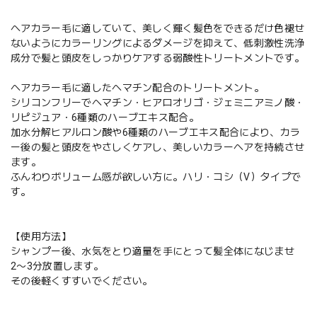
ヘアカラー毛に適していて、美しく輝く髪色をできるだけ色褪せ
ないようにカラーリングによるダメージを抑えて、低刺激性洗浄
成分で髪と頭皮をしっかりケアする弱酸性トリートメントです。
ヘアカラー毛に適したヘマチン配合のトリートメント。
シリコンフリーでヘマチン・ヒアロオリゴ・ジェミニアミノ酸・
リピジュア・6種類のハーブエキス配合。
加水分解ヒアルロン酸や6種類のハーブエキス配合により、カラ
ー後の髪と頭皮をやさしくケアし、美しいカラーヘアを持続させ
ます。
ふんわりボリューム感が欲しい方に。ハリ・コシ（V）タイプで
す。
【使用方法】
シャンプー後、水気をとり適量を手にとって髪全体になじませ
2〜3分放置します。
その後軽くすすいでください。