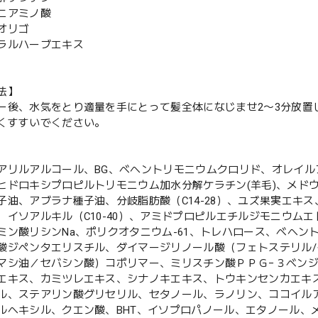
ニアミノ酸
オリゴ
ラルハーブエキス
法】
ー後、水気をとり適量を手にとって髪全体になじませ2〜3分放置
くすすいでください。
アリルアルコール、BG、ベヘントリモニウムクロリド、オレイ
ヒドロキシプロピルトリモニウム加水分解ケラチン(羊毛)、メド
子油、アブラナ種子油、分岐脂肪酸（C14-28）、ユズ果実エキ
、イソアルキル（C10-40）、アミドプロピルエチルジモニウム
ミン酸リシンNa、ポリクオタニウム-61、トレハロース、ベヘ
酸ジペンタエリスチル、ダイマージリノール酸（フェトステリル
マシ油／セバシン酸）コポリマー、ミリスチン酸ＰＰＧ−３ベン
エキス、カミツレエキス、シナノキエキス、トウキンセンカエキ
ル、ステアリン酸グリセリル、セタノール、ラノリン、ココイル
ルヘキシル、クエン酸、BHT、イソプロパノール、エタノール、