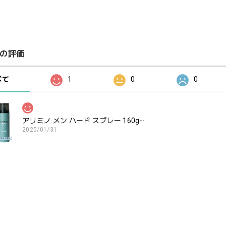
の評価
べて
1
0
0
アリミノ メン ハード スプレー 160g--
2025/01/31