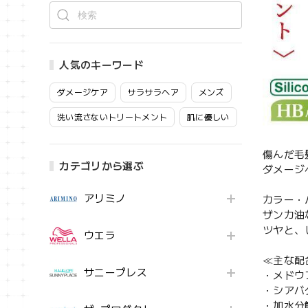
人気のキーワード
ダメージケア
サラサラヘア
メンズ
洗い流さないトリートメント
肌に優しい
傷んだ毛
カテゴリから選ぶ
ダメージ
アリミノ
カラー・
ザンカ油
ツヤと、
ウエラ
≪主な配
サニープレス
・メドウ
・シアバ
・加水分