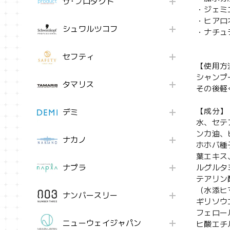
ザ･プロダクト
・ジェミ
・ヒアロ
シュワルツコフ
・ナチュ
セフティ
【使用方
シャンプ
タマリス
その後軽
【成分】
デミ
水、セテ
ンカ油、
ナカノ
ホホバ種
葉エキス
ナプラ
ルグルタ
テアリン
（水添ヒ
ナンバースリー
ギリソウ
フェロー
ニューウェイジャパン
ヒ酸エチ