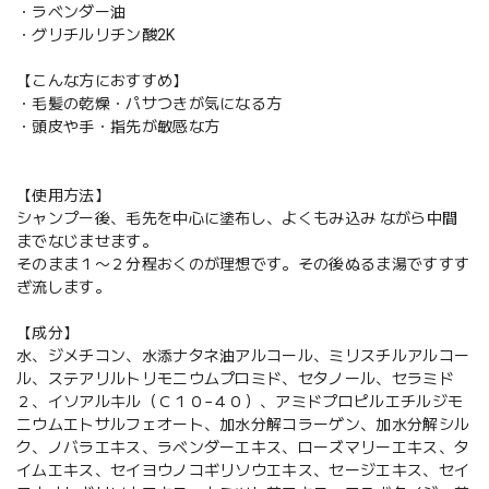
・ラベンダー油
・グリチルリチン酸2K
【こんな方におすすめ】
・毛髪の乾燥・パサつきが気になる方
・頭皮や手・指先が敏感な方
【使用方法】
シャンプー後、毛先を中心に塗布し、よくもみ込み ながら中間
までなじませます。
そのまま１〜２分程おくのが理想です。その後ぬるま湯ですすす
ぎ流します。
【成分】
水、ジメチコン、水添ナタネ油アルコール、ミリスチルアルコー
ル、ステアリルトリモニウムプロミド、セタノール、セラミド
２、イソアルキル（Ｃ１０−４０）、アミドプロピルエチルジモ
ニウムエトサルフェオート、加水分解コラーゲン、加水分解シル
ク、ノバラエキス、ラベンダーエキス、ローズマリーエキス、タ
イムエキス、セイヨウノコギリソウエキス、セージエキス、セイ