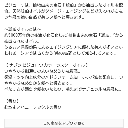
ビジュロワは、植物由来の宝石『琥珀』から抽出したオイルを配
合。天然琥珀オイルがダメージ・エイジングなどで失われがちな
ツヤ感を補い自然で美しい髪へと導きます。
〜琥珀オイルとは〜
約5000万年前の樹液が化石化した“植物由来の宝石「琥珀」”から
抽出されたオイル。
うるおい保湿効果によるエイジングケアに優れた美人が多いとい
われるロシアでは古くから“美の結晶”として知られています。
【 ナプラ ビジュロワ カラーラスターオイル 】
つややかで指通りのよいなめらかな質感。
保湿・ツヤ向上成分のメドウフォーム油・ホホバ油を配合し、つ
ややかでなめらかな髪へと導きます。
べたつきが残らず髪をいたわり、毛先までナチュラルな質感に。
【香り】
心地よいハニーサックルの香り
この商品をアプリで見る