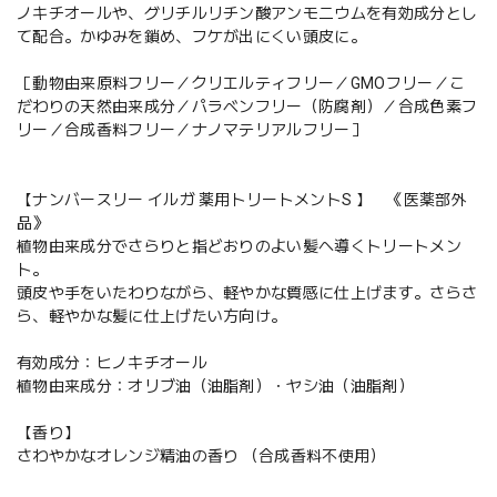
ノキチオールや、グリチルリチン酸アンモ二ウムを有効成分とし
て配合。かゆみを鎖め、フケが出にくい頭皮に。
［動物由来原料フリー／クリエルティフリー／GMOフリー／こ
だわりの天然由来成分／パラベンフリー（防腐剤）／合成色素フ
リー／合成香料フリー／ナノマテリアルフリー］
【ナンバースリー イルガ 薬用トリートメントS 】 《医薬部外
品》
植物由来成分でさらりと指どおりのよい髪へ導くトリートメン
ト。
頭皮や手をいたわりながら、軽やかな質感に仕上げます。さらさ
ら、軽やかな髪に仕上げたい方向け。
有効成分：ヒノキチオール
植物由来成分：オリブ油（油脂剤）・ヤシ油（油脂剤）
【香り】
さわやかなオレンジ精油の香り （合成香料不使用）