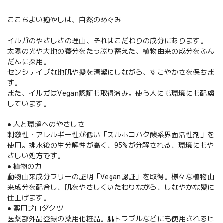
ここちよい癒やしは、自然のめぐみ
イルガのやさしさの理由、それはこだわりの成分にあります。
太陽の光や大地の養分をたっぶり蓄えた、植物由来の成分をふん
だんに採用。
センシテイブな地肌や髪を清潔にしながら、すこやかさを保ちま
す。
また、イルガはVegan認証も取得済み。使う人にも環境にも配慮
しています。
● 人と環境へのやさしさ
刺激性・アレルギー性が低い「スルホコハク酸系界面活性剤」を
使用。排水後の生分解性が高く、95%が分解される、環境にもや
さしい処方です。
● 植物の力
動物由来成分フリーの証明「Vegan認証」を取得。様々な植物由
来成分を配合し、肌をやさしくいたわりながら、しなやかな髪に
仕上げます。
● 薬用プロダクツ
医薬部外品登録の薬用化粧品。肌トラプルなどにも使用されるヒ