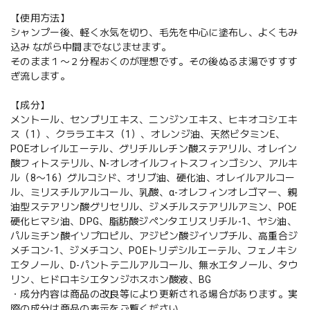
【使用方法】
シャンプー後、軽く水気を切り、毛先を中心に塗布し、よくもみ
込み ながら中間までなじませます。
そのまま１〜２分程おくのが理想です。その後ぬるま湯ですすす
ぎ流します。
【成分】
メントール、センブリエキス、ニンジンエキス、ヒキオコシエキ
ス（1）、クララエキス（1）、オレンジ油、天然ビタミンE、
POEオレイルエーテル、グリチルレチン酸ステアリル、オレイン
酸フィトステリル、N-オレオイルフィトスフィンゴシン、アルキ
ル（8〜16）グルコシド、オリブ油、硬化油、オレイルアルコー
ル、ミリスチルアルコール、乳酸、α-オレフィンオレゴマー、親
油型ステアリン酸グリセリル、ジメチルステアリルアミン、POE
硬化ヒマシ油、DPG、脂肪酸ジペンタエリスリチル-1、ヤシ油、
パルミチン酸イソプロピル、アジピン酸ジイソブチル、高重合ジ
メチコン-1、ジメチコン、POEトリデシルエーテル、フェノキシ
エタノール、D-パントテニルアルコール、無水エタノール、タウ
リン、ヒドロキシエタンジホスホン酸液、BG
・成分内容は商品の改良等により更新される場合があります。実
際の成分は商品の表示をご覧ください。