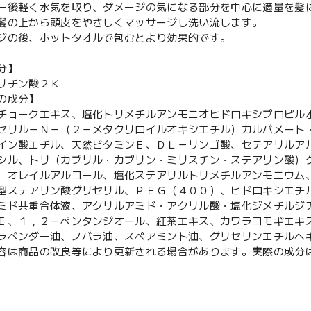
ー後軽く水気を取り、ダメージの気になる部分を中心に適量を髪
髪の上から頭皮をやさしくマッサージし洗い流します。
ジの後、ホットタオルで包むとより効果的です。
分】
リチン酸２Ｋ
の成分】
チョークエキス、塩化トリメチルアンモニオヒドロキシプロピル
セリル－Ｎ－（２－メタクリロイルオキシエチル）カルバメート
イン酸エチル、天然ビタミンＥ、ＤＬ－リンゴ酸、セテアリルア
シル、トリ（カプリル・カプリン・ミリスチン・ステアリン酸）
、オレイルアルコール、塩化ステアリルトリメチルアンモニウム
型ステアリン酸グリセリル、ＰＥＧ（４００）、ヒドロキシエチ
ミド共重合体液、アクリルアミド・アクリル酸・塩化ジメチルジ
Ｅ、１，２－ペンタンジオール、紅茶エキス、カワラヨモギエキ
ラベンダー油、ノバラ油、スペアミント油、グリセリンエチルヘ
容は商品の改良等により更新される場合があります。実際の成分