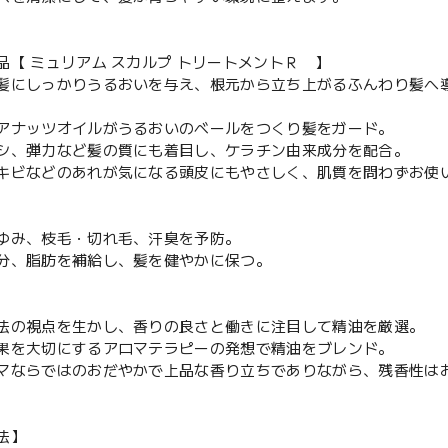
品【 ミュリアム スカルプ トリートメントＲ 】
髪にしっかりうるおいを与え、根元から立ち上がるふんわり髪へ
アナッツオイルがうるおいのベールをつくり髪をガード。
シ、弾力など髪の質にも着目し、ケラチン由来成分を配合。
キビなどのあれが気になる頭皮にもやさしく、肌質を問わずお使
ゆみ、枝毛・切れ毛、汗臭を予防。
分、脂肪を補給し、髪を健やかに保つ。
法の視点を生かし、香りの良さと働きに注目して精油を厳選。
果を大切にするアロマテラピーの発想で精油をブレンド。
マならではのおだやかで上品な香り立ちでありながら、残香性は
法】