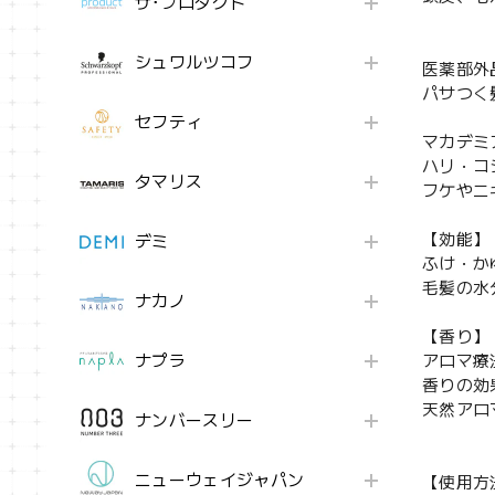
ザ･プロダクト
シュワルツコフ
医薬部外
パサつく
セフティ
マカデミ
ハリ・コ
タマリス
フケやニ
【効能】
デミ
ふけ・か
毛髪の水
ナカノ
【香り】
ナプラ
アロマ療
香りの効
天然アロ
ナンバースリー
ニューウェイジャパン
【使用方