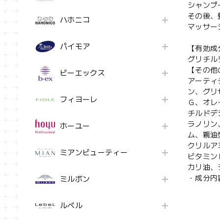
シャンプ
その後、
ハホニコ
マッサー
パイモア
【有効成
グリチル
【その他
ビーエックス
アーティ
ン、グリ
フィヨーレ
Ｇ、オレ
チルドデ
ラノリン
ホーユー
ム、親油
クリルア
ミアンビューティー
ビタミン
カリ油、
・成分内
ミルボン
ルベル