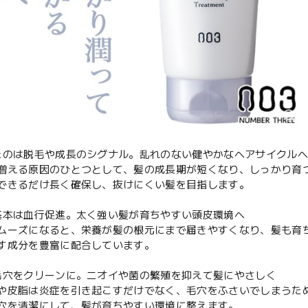
たのは脱毛や成長のシグナル。乱れのない健やかなヘアサイクル
増える原因のひとつとして、髪の成長期が短くなり、しっかり育
できるだけ長く確保し、抜けにくい髪を目指します。
基本は血行促進。太く強い髪が育ちやすい頭皮環境へ
ムーズになると、栄養が髪の根元にまで届きやすくなり、髪も育
す成分を豊富に配合しています。
毛穴をクリーンに。ニオイや菌の繁殖を抑えて髪にやさしく
や皮脂は炎症を引き起こすだけでなく、毛穴をふさいでしまうた
穴を清潔にして、髪が育ちやすい環境に整えます。