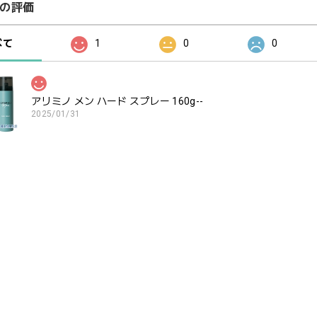
の評価
べて
1
0
0
アリミノ メン ハード スプレー 160g--
2025/01/31