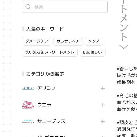
人気のキーワード
ダメージケア
サラサラヘア
メンズ
洗い流さないトリートメント
肌に優しい
♦着目し
カテゴリから選ぶ
抜け毛が
成長期を
アリミノ
♦育毛の
血流がス
ウエラ
血行を促
サニープレス
♦頭皮と
過剰な汗
頭皮、毛