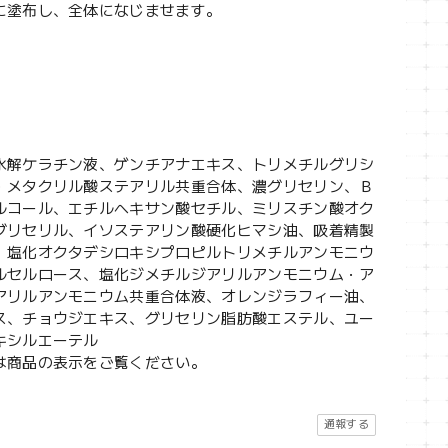
に塗布し、全体になじませます。
水解ケラチン液、ゲンチアナエキス、トリメチルグリシ
・メタクリル酸ステアリル共重合体、濃グリセリン、Ｂ
ルコール、エチルヘキサン酸セチル、ミリスチン酸オク
グリセリル、イソステアリン酸硬化ヒマシ油、吸着精製
、塩化オクタデシロキシプロピルトリメチルアンモニウ
ルセルロース、塩化ジメチルジアリルアンモニウム・ア
アリルアンモニウム共重合体液、オレンジラフィー油、
ス、チョウジエキス、グリセリン脂肪酸エステル、ユー
キシルエーテル
は商品の表示をご覧ください。
通報する