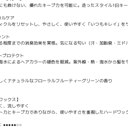
にも負けない、優れたキープ力を可能に。造ったスタイル1日キ
カルケア
ィクルをリセットし、やさしく、使いやすく「いつもキレイ」を
ラント
る程度までの消臭効果を実感。気になる匂い（汗・加齢臭・ミド
ートプロテクト
海水によるヘアカラーの褪色を軽減。紫外線・熱・海水から髪を
しくナチュラルなフローラルフルーティーグリーンの香り
ワックス】
く、流しやすく
ト力とキープ力でありながら、使いやすさを重視したハードワッ
●●●●●○○