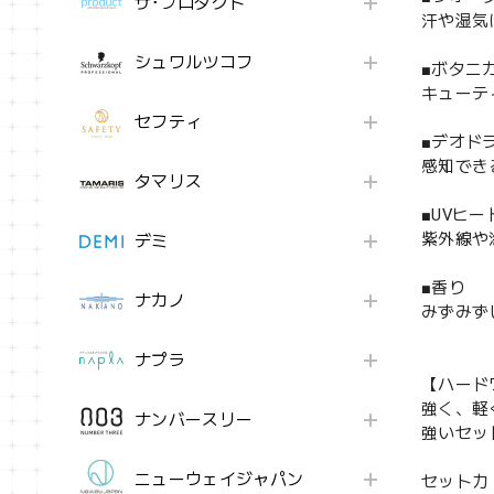
ザ･プロダクト
汗や湿気
シュワルツコフ
■ボタニ
キューテ
セフティ
■デオド
感知でき
タマリス
■UVヒ
紫外線や
デミ
■香り
ナカノ
みずみず
ナプラ
【ハード
強く、軽
ナンバースリー
強いセッ
ニューウェイジャパン
セット力：