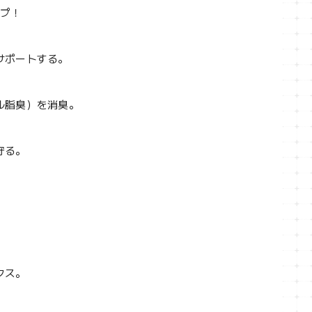
ープ！
サポートする。
ル脂臭）を消臭。
守る。
クス。