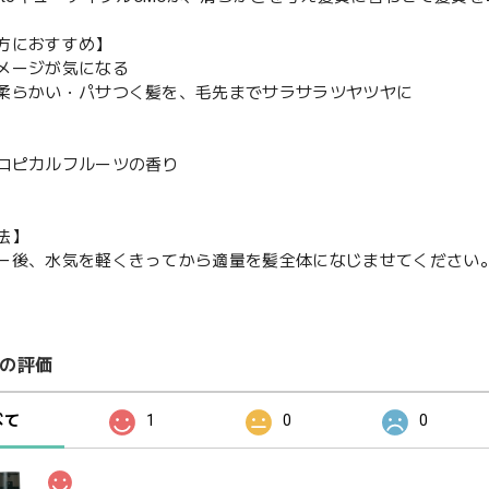
方におすすめ】
メージが気になる
柔らかい・パサつく髪を、毛先までサラサラツヤツヤに
ロピカルフルーツの香り
法】
ー後、水気を軽くきってから適量を髪全体になじませてください
の評価
べて
1
0
0