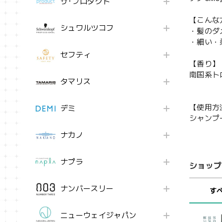
ザ･プロダクト
【こんな
シュワルツコフ
・髪のダ
・細い・
セフティ
【香り】
南国系ト
タマリス
【使用方
デミ
シャンプ
ナカノ
ナプラ
ショップ
ナンバースリー
す
ニューウェイジャパン