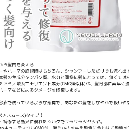
から髪質を変える
ーやパーマの施術時はもちろん、シャンプーしただけでも流れ出てし
Cは髪の主成分タンパク質、水分と同様に髪にとっては、無くては
たアミノ酸系エモリエント成分(CMC類似体)が、髪内部に素早く
パーマなどによるダメージを修復します。
容液で洗っているような感覚で、あなたの髪をしなやかで扱いや
リペアスムース)タイプ 】
・補修する効果に優れたシルクでサラサラツヤツヤ。
C]toキューティクルCMCが、滑らかさを与え髪質に合わせて髪質