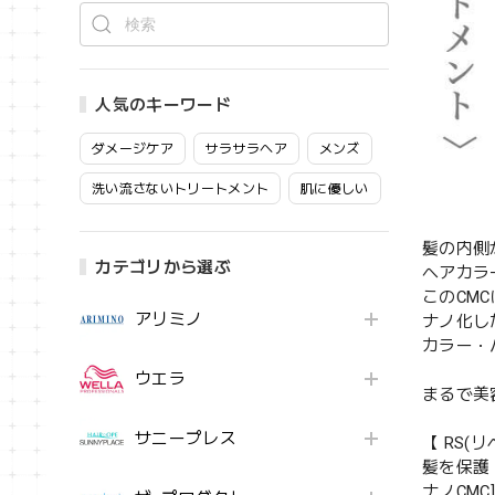
人気のキーワード
ダメージケア
サラサラヘア
メンズ
洗い流さないトリートメント
肌に優しい
髪の内側
カテゴリから選ぶ
ヘアカラ
このCM
アリミノ
ナノ化し
カラー・
ウエラ
まるで美
サニープレス
【 RS(
髪を保護
ナノCM