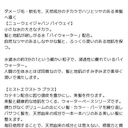
ダメージ毛・軟毛を、天然成分のチカラでハリとツヤのある美髪
へ導く
【ニューウェイジャパン パイウェイ】
小さな水の大きなチカラ。
髪と地肌が欲しがる水「パイウォーター」配合。
自然なツヤのあるしなやかな髪と、ふっくら潤いのある地肌を保
つ。
水道水の約3分の1という細かい粒子で、浸透性に優れているパイ
ウォーター。
人間の生体水とほぼ同質なので、髪と地肌のすみずみまで素早く
潤いで満たします。
【ミストエクストラ プラス】
カテキン配合に因り頭皮を豊かにし、美髪を作ります。
美髪と健康的な地肌をつくる、ウォーターベースシリーズです。
弾力がなくボリュームの出にくい髪・カラー・パーマを繰り返し
パサつく髪を、天然由来の成分で一本一本ハリのある美しい髪に
整えます。
毎日使用することで、天然由来の成分とは思えない、修復力と質