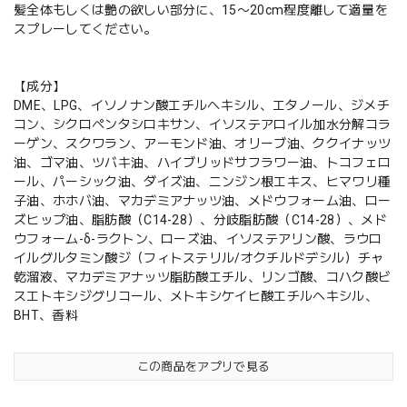
髪全体もしくは艶の欲しい部分に、15〜20cm程度離して適量を
スプレーしてください。
【成分】
DME、LPG、イソノナン酸エチルヘキシル、エタノール、ジメチ
コン、シクロペンタシロキサン、イソステアロイル加水分解コラ
ーゲン、スクワラン、アーモンド油、オリーブ油、ククイナッツ
油、ゴマ油、ツバキ油、ハイブリッドサフラワー油、トコフェロ
ール、パーシック油、ダイズ油、ニンジン根エキス、ヒマワリ種
子油、ホホバ油、マカデミアナッツ油、メドウフォーム油、ロー
ズヒップ油、脂肪酸（C14-28）、分岐脂肪酸（C14-28）、メド
ウフォーム-δ-ラクトン、ローズ油、イソステアリン酸、ラウロ
イルグルタミン酸ジ（フィトステリル/オクチルドデシル）チャ
乾溜液、マカデミアナッツ脂肪酸エチル、リンゴ酸、コハク酸ビ
スエトキシジグリコール、メトキシケイヒ酸エチルヘキシル、
BHT、香料
この商品をアプリで見る