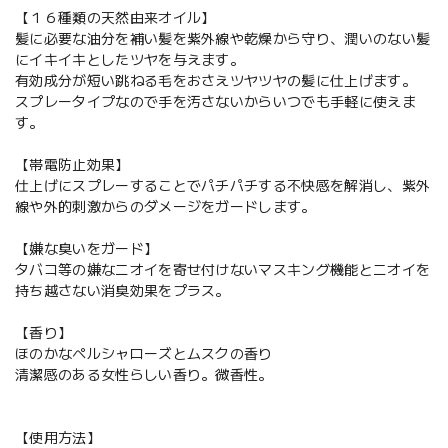
【１６種類の天然由来オイル】
髪に必要な油分を補い髪を紫外線や乾燥から守り、潤いのない髪
にイキイキとしたツヤを与えます。
有効成分が短い跳ねる毛をおさえツヤツヤの髪に仕上げます。
スプレータイプなので手を汚さないからいつでも手軽に使えま
す。
【帯電防止効果】
仕上げにスプレーすることでパチパチする不快感を解消し、紫外
線や外的刺激からのダメージをガードします。
【嫌な臭いをガード】
タバコ等の嫌なニオイを寄せ付けないマスキング機能とニオイを
持ち越さない消臭効果をプラス。
【香り】
ほのかなペルシャローズとムスクの香り
清潔感のある女性らしい香り。微香性。
【使用方法】