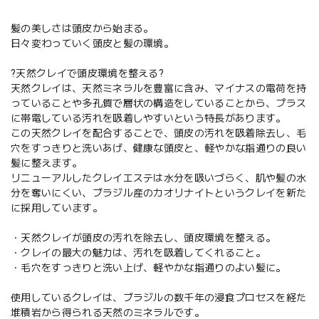
髪の美しさは頭皮から始まる。
日々変わっていく頭皮と髪の環境。
?天然クレイで頭皮環境を整える?
天然クレイは、天然ミネラルを豊富に含み、マイナスの電荷を持
っていることや多孔質で層状の構造をしていることから、プラス
に帯電している汚れを吸着しやすいという特長があります。
この天然クレイを配合することで、頭皮の汚れを吸着除去し、毛
穴をすっきりと洗いあげ、健康な頭皮と、軽やかな指通りの良い
髪に整えます。
リニューアルしたクレイエステは水分を吸いづらく、肌や髪の水
分を奪いにくい、ブラジル産のカオリナイトというクレイを新た
に採用しています。
・天然クレイが頭皮の汚れを除去し、頭皮環境を整える。
・クレイの最大の魅力は、汚れを吸着してくれること。
・毛穴をすっきりと洗い上げ、軽やかな指通りのよい髪に。
使用しているクレイは、ブラジルの数千年の浸食プロセスを経た
堆積岩から得られる天然のミネラルです。