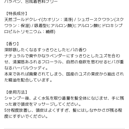
パラベン、合成着色料フリー
【特長成分】
天然ゴールドクレイ(カオリン：清浄) / シュガースクワラン(スク
ワラン：保湿) / 吸着型ヒアルロン酸(ヒアルロン酸ヒドロキシプ
ロピルトリモニウム：補修)
【香り】
深呼吸したくなるすっきりとしたヒバの香り
ナチュラルで爽やかなラベンダーにすっきりとしたユズを合わ
せ、清潔感あふれるフローラル、自然の息吹を思わせるヒバが重
なるハーバルウッディ。
本来であれば廃棄されてしまう、国産のユズの果皮から抽出され
た精油を配合しています。
【使用方法】
シャンプー後、よく水気を取り適量を髪全体になじませ、手に残
った液で頭皮をマッサージしてください。
5分程度放置し、頭皮はよくすすぎ、髪にはしなやかさが残る程
度にすすいでください。