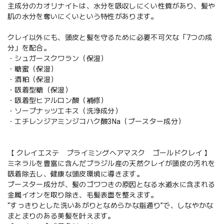
主成分のカオリナイトは、水分を吸収しにくい性質があり、髪や
肌の水分を奪いにくいという特性があります。
クレイ以外にも、頭皮と髪を守るために必要不可欠な「7つの成
分」を配合。
・シュガースクワラン（保湿）
・糖蜜（保湿）
・酒粕（保湿）
・吸着型糖（保湿）
・吸着型ヒアルロン酸（補修）
・ソープナッツエキス（洗浄成分）
・エチレンジアミンジコハク酸3Na（ブースター成分）
【 クレイエステ プライミングヘアマスク ゴールドクレイ 】
ミネラルを豊富に含んだブラジル産の天然クレイが頭皮の汚れを
吸着除去し、健康な頭皮環境に導きます。
ブースター成分が、髪のゴワつきの原因となる水道水に含まれる
金属イオンを取り除き、毛髪表面を整えます。
“すっきりとした洗いあがりとなめらかな指通り”で、しなやかな
まとまりのある美髪を叶えます。