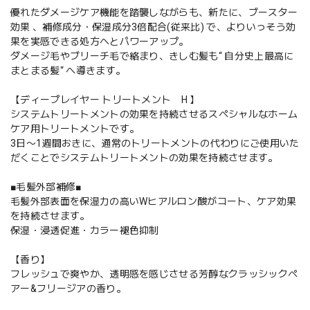
優れたダメージケア機能を踏襲しながらも、新たに、ブースター
効果 、補修成分・保湿成分3倍配合(従来比) で、よりいっそう効
果を実感できる処方へとパワーアップ。
ダメージ毛やブリーチ毛で絡まり、きしむ髪も“ 自分史上最高に
まとまる髪“ へ導きます。
【ディープレイヤー トリートメント H 】
システムトリートメントの効果を持続させるスペシャルなホーム
ケア用トリートメントです。
3日〜1週間おきに、通常のトリートメントの代わりにご使用いた
だくことでシステムトリートメントの効果を持続させます。
■毛髪外部補修■
毛髪外部表面を保湿力の高いWヒアルロン酸がコート、ケア効果
を持続させます。
保湿・浸透促進・カラー褪色抑制
【香り】
フレッシュで爽やか、透明感を感じさせる芳醇なクラッシックペ
アー&フリージアの香り。