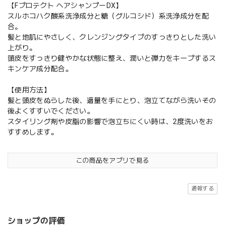
【Fプロテクト ヘアシャンプーDX】
スルホコハク酸系洗浄成分と糖（グルコシド）系洗浄成分を配
合。
髪と地肌にやさしく、クレンジングタイプのすっきりとした洗い
上がり。
頭皮をすっきり健やかな状態に整え、潤いと弾力をキープするス
キンケア成分配合。
【使用方法】
髪と頭皮をぬらした後、適量を手にとり、泡立てながら洗いその
後よくすすいでください。
スタイリング剤や皮脂の影響で泡立ちにくい時は、2度洗いをお
すすめします。
この商品をアプリで見る
通報する
ショップの評価