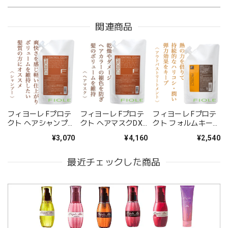
関連商品
フィヨーレ Fプロテ
フィヨーレ Fプロテ
フィヨーレ Fプロテ
クト ヘアシャンプー
クト ヘアマスクDX
クト フォルムキーパ
DX 1000ml（レフィ
1000g（レフィ
ー 500ml(レフィル)-
¥3,070
¥4,160
¥2,540
ル）--
ル）--
-
最近チェックした商品