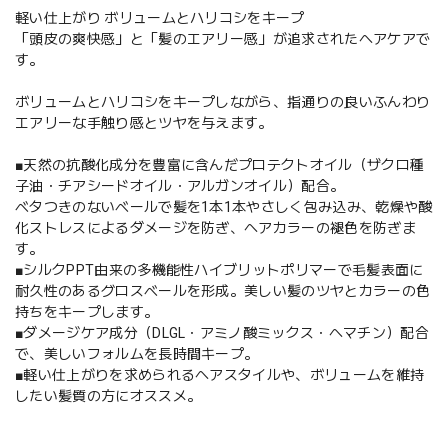
軽い仕上がり ボリュームとハリコシをキープ
「頭皮の爽快感」と「髪のエアリー感」が追求されたヘアケアで
す。
ボリュームとハリコシをキープしながら、指通りの良いふんわり
エアリーな手触り感とツヤを与えます。
■天然の抗酸化成分を豊富に含んだプロテクトオイル（ザクロ種
子油・チアシードオイル・アルガンオイル）配合。
ベタつきのないベールで髪を1本1本やさしく包み込み、乾燥や酸
化ストレスによるダメージを防ぎ、ヘアカラーの褪色を防ぎま
す。
■シルクPPT由来の多機能性ハイブリットポリマーで毛髪表面に
耐久性のあるグロスベールを形成。美しい髪のツヤとカラーの色
持ちをキープします。
■ダメージケア成分（DLGL・アミノ酸ミックス・ヘマチン）配合
で、美しいフォルムを長時間キープ。
■軽い仕上がりを求められるヘアスタイルや、ボリュームを維持
したい髪質の方にオススメ。