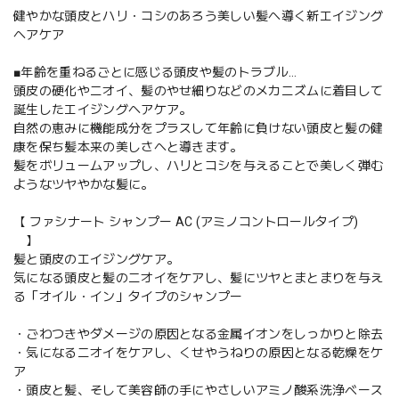
健やかな頭皮とハリ・コシのあろう美しい髪へ導く新エイジング
ヘアケア
■年齢を重ねるごとに感じる頭皮や髪のトラブル…
頭皮の硬化やニオイ、髪のやせ細りなどのメカニズムに着目して
誕生したエイジングヘアケア。
自然の恵みに機能成分をプラスして年齢に負けない頭皮と髪の健
康を保ち髪本来の美しさへと導きます。
髪をボリュームアップし、ハリとコシを与えることで美しく弾む
ようなツヤやかな髪に。
【 ファシナート シャンプー AC (アミノコントロールタイプ)
】
髪と頭皮のエイジングケア。
気になる頭皮と髪のニオイをケアし、髪にツヤとまとまりを与え
る「オイル・イン」タイプのシャンプー
・ごわつきやダメージの原因となる金属イオンをしっかりと除去
・気になるニオイをケアし、くせやうねりの原因となる乾燥をケ
ア
・頭皮と髪、そして美容師の手にやさしいアミノ酸系洗浄ベース