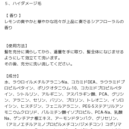
５、ハイダメージ毛
【 香り 】
レモンの爽やかと華やかな花々が上品に奏でるシアフローラルの
香り
【使用方法】
髪を充分に濡らしてから、適量を手に取り、髪全体になじませる
ようにして泡立てて洗います。
その後、充分に洗い流してください。
【成分】
水、ラウロイルメチルアラニンNa、コカミドDEA、ラウラミドプ
ロピルベタイン、ポリクオタニウム-10、コカミドプロピルベタ
イン、シトルリン、アルギニン、アスパラギン酸、PCA、グリシ
ン、アラニン、セリン、バリン、プロリン、トレオニン、イソロ
イシン、ヒスチジン、フェニルアラニン、PEG-5ステアリルアン
モニウムクロリド、パルミチン酸イソプロピル、PCA-Na、乳酸
Na、ゲンチアナ根エキス、アーモンドタンパク、グリセリン、
（アミノエチルアミノプロピルメチコン/ジメチコン）コポリマ