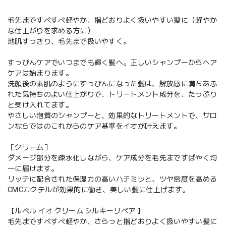
毛先まですべすべ軽やか、指どおりよく扱いやすい髪に（軽やか
な仕上がりを求める方に）
地肌すっきり、毛先まで扱いやすく。
すっぴんケアでいつまでも輝く髪へ。正しいシャンプーからヘア
ケアは始まります。
洗顔後の素肌のようにすっぴんになった髪は、解放感に満ちあふ
れた気持ちのよい仕上がりで、トリートメント成分を、たっぷり
と受け入れてます。
やさしい泡質のシャンプーと、効果的なトリートメントで、サロ
ンならではのこれからのケア基準をイオが叶えます。
［クリーム］
ダメージ部分を疎水化しながら、ケア成分を毛先まですばやく均
一に届けます。
リッチに配合された保湿力の高いハチミツと、ツヤ密度を高める
CMCカクテルが効果的に働き、美しい髪に仕上げます。
【ルベル イオ クリーム シルキーリペア 】
毛先まですべすべ軽やか、さらっと指どおりよく扱いやすい髪に