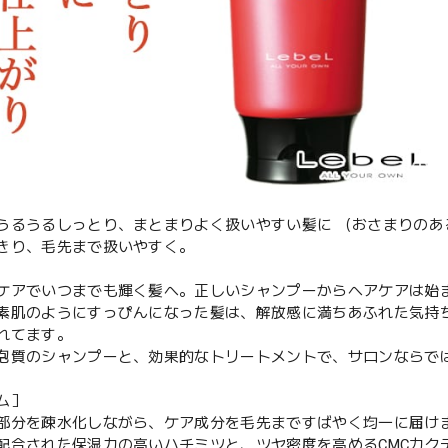
うるうるしっとり、まとまりよく扱いやすい髪に （おさまりのあ
きり、毛先まで扱いやすく。
ケアでいつまでも輝く髪へ。正しいシャンプーからヘアケアは始
素肌のようにすっぴんになった髪は、解放感に満ちあふれた気持
れてます。
泡質のシャンプーと、効果的なトリートメントで、サロンならで
ム］
部分を疎水化しながら、ケア成分を毛先まですばやく均一に届け
配合された保湿力の高いハチミツと、ツヤ密度を高めるCMCカク