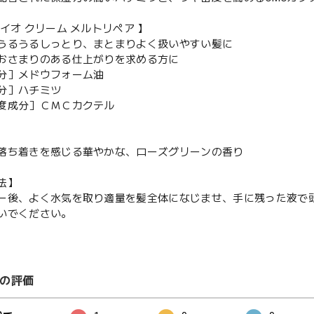
 イオ クリーム メルトリペア 】
うるうるしっとり、まとまりよく扱いやすい髪に
おさまりのある仕上がりを求める方に
分］メドウフォーム油
分］ハチミツ
度成分］ＣＭＣカクテル
落ち着きを感じる華やかな、ローズグリーンの香り
法】
ー後、よく水気を取り適量を髪全体になじませ、手に残った液で
いでください。
の評価