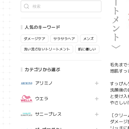
人気のキーワード
ダメージケア
サラサラヘア
メンズ
洗い流さないトリートメント
肌に優しい
毛先まで
カテゴリから選ぶ
地肌すっ
アリミノ
すっぴん
洗顔後の
と受け入
ウエラ
やさしい
サニープレス
［クリー
ダメージ
リッチに