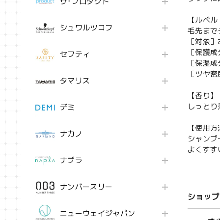
ザ･プロダクト
【ルベル
シュワルツコフ
毛先まで
［対象］
［保護成
セフティ
［保湿成
［ツヤ密
タマリス
【香り】
しっとり
デミ
【使用方
ナカノ
シャンプ
よくすす
ナプラ
ナンバースリー
ショップ
ニューウェイジャパン