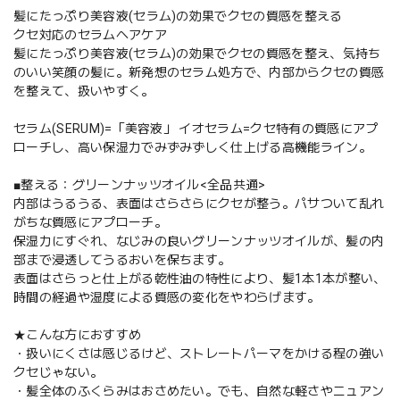
髪にたっぷり美容液(セラム)の効果でクセの質感を整える
クセ対応のセラムヘアケア
髪にたっぷり美容液(セラム)の効果でクセの質感を整え、気持ち
のいい笑顔の髪に。新発想のセラム処方で、内部からクセの質感
を整えて、扱いやすく。
セラム(SERUM)=「美容液」 イオセラム=クセ特有の質感にアプ
ローチし、高い保湿力でみずみずしく仕上げる高機能ライン。
■整える：グリーンナッツオイル<全品共通>
内部はうるうる、表面はさらさらにクセが整う。パサついて乱れ
がちな質感にアプローチ。
保湿力にすぐれ、なじみの良いグリーンナッツオイルが、髪の内
部まで浸透してうるおいを保ちます。
表面はさらっと仕上がる乾性油の特性により、髪1本1本が整い、
時間の経過や湿度による質感の変化をやわらげます。
★こんな方におすすめ
・扱いにくさは感じるけど、ストレートパーマをかける程の強い
クセじゃない。
・髪全体のふくらみはおさめたい。でも、自然な軽さやニュアン