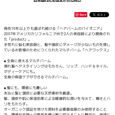
日本国内にお住まいの方向け
Save
発売10年以上でも選ばれ続ける「ヘアバームのパイオニア」
2007年アメリカカリフォルニア州で2人の美容師により開発され
た「product」。
手荒れに悩む美容師と、髪や頭皮にダメージが少ないものを探し
ているお客様のためにつくられたマルチバーム「ヘアワックス」
■ 全身に使えるマルチバーム
濡れ髪ヘアスタイリングはもちろん、リップ、ハンド＆ネイル、
ボディーケアにも。
全身の保湿ケアができるマルチバーム。
■ 髪にも、環境にも優しい
本当に髪と頭皮に必要な天然素材を厳選。
髪、頭皮や肌に保湿効果による健康的な潤いを与えて、輝きとハ
リをもたらす。
オーガニック認証を受けた原料を必要最低限のみ使用すること
で、環境や生物への負荷を最小限に抑えることに繋がり、地球に