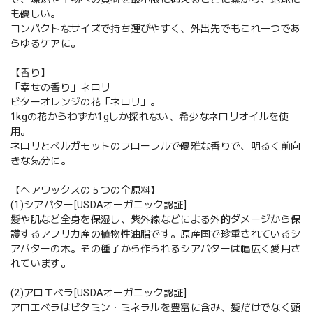
も優しい。
コンパクトなサイズで持ち運びやすく、外出先でもこれ一つであ
らゆるケアに。
【香り】
「幸せの香り」ネロリ
ビターオレンジの花「ネロリ」。
1kgの花からわずか1gしか採れない、希少なネロリオイルを使
用。
ネロリとベルガモットのフローラルで優雅な香りで、明るく前向
きな気分に。
【ヘアワックスの５つの全原料】
(1)シアバター[USDAオーガニック認証]
髪や肌など全身を保湿し、紫外線などによる外的ダメージから保
護するアフリカ産の植物性油脂です。原産国で珍重されているシ
アバターの木。その種子から作られるシアバターは幅広く愛用さ
れています。
(2)アロエベラ[USDAオーガニック認証]
アロエベラはビタミン・ミネラルを豊富に含み、髪だけでなく頭