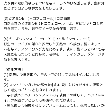
皮や肌に健康的なうるおいを与え、しっかり保護します。髪に輝
きとはずむような弾力をもたらします。
(3)ビタミンE (トコフェロール) [自然由来]
自然由来のビタミンE（トコフェロール）は、髪にツヤとコシを
与えます。また、髪をダメージから保護します。
(4)ビーズワックス（ミツロウ）[ワイルドクラフテッド]
野生のミツバチの巣から採取した天然のロウ成分。髪にボリュー
ムを与え、スタイリング力を高めます。また、髪にうるおいを与
え輝きをもたらすと同時に、毛幹をコーティングし、ダメージや
枝毛を抑えます。
【使用方法】
(1) 指先に少量を取り、手の上でのばして温めオイル状にしま
す。
(2) スタイリングしたい部分を中心に髪になじませます。保湿と
して毛先のパサつきも抑えれれます。
・手に残ったヘアワックスはそのまま肌にのばして、ハンド＆ネ
イルの保湿ケアとしてもお使いいただけます。
・唇を優しく保護するリップクリームとしても、乾燥した肌・か