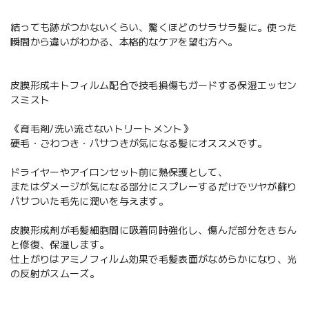
結っても跡がつかないくらい、驚くほどのサラサラ髪に。使った
瞬間から違いがわかる、本格的なケアを望む方へ。
皮膜形成キトフィルム配合で技毛損傷もガードする保湿エッセン
スミスト
《育毛剤/洗い流さないトリートメント》
硬毛・ごわつき・パサつきが気になる髪にオススメです。
ドライヤーやアイロンセット前に熱保護として、
またはダメージが気になる部分にスプレーするだけでツヤが蘇り
パサついた毛先に潤いを与えます。
皮膜形成剤が毛髪細胞間に吸着同時強化し、傷んだ部分をきちん
と修復、保湿します。
仕上がりはアミノフィルム効果で毛髪表面がなめらかになり、光
の反射がスムーズ。